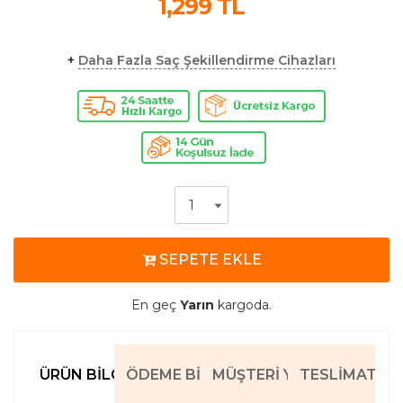
1,299
TL
+
Daha Fazla Saç Şekillendirme Cihazları
SEPETE EKLE
En geç
Yarın
kargoda.
ÜRÜN BILGILERI
ÖDEME BILGILERI
MÜŞTERI YORUMLARI
TESLIMAT BIL