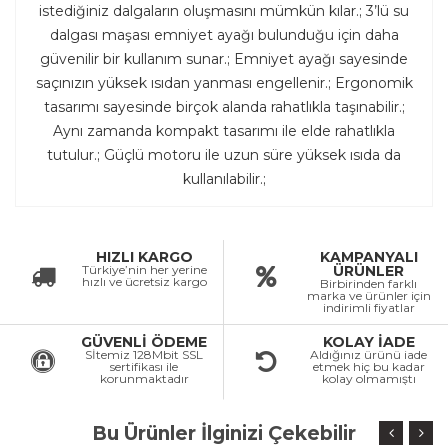
istediğiniz dalgaların oluşmasını mümkün kılar.; 3’lü su
dalgası maşası emniyet ayağı bulunduğu için daha
güvenilir bir kullanım sunar.; Emniyet ayağı sayesinde
saçınızın yüksek ısıdan yanması engellenir.; Ergonomik
tasarımı sayesinde birçok alanda rahatlıkla taşınabilir.;
Aynı zamanda kompakt tasarımı ile elde rahatlıkla
tutulur.; Güçlü motoru ile uzun süre yüksek ısıda da
kullanılabilir.;
HIZLI KARGO
KAMPANYALI
Türkiye’nin her yerine
ÜRÜNLER
hızlı ve ücretsiz kargo
Birbirinden farklı
marka ve ürünler için
indirimli fiyatlar
GÜVENLİ ÖDEME
KOLAY İADE
Sİtemiz 128Mbit SSL
Aldığınız ürünü iade
sertifikası ile
etmek hiç bu kadar
korunmaktadır
kolay olmamıştı
Bu Ürünler İlginizi Çekebilir