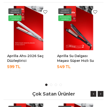
KARGO
KARGO
BEDAVA
BEDAVA
AYNIGÜN
AYNIGÜN
KARGO
KARGO
Aprilla Ahs-2026 Saç
Aprilla Su Dalgası
Düzleştirici
Maşası Süper Hızlı Su
Dalgası ( Wag ) Maşası
599 TL
549 TL
Ahs 2028
Çok Satan Ürünler