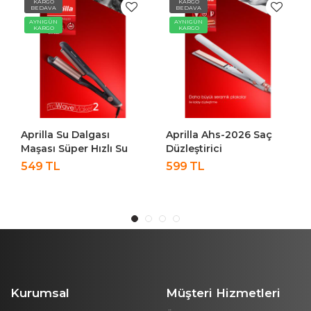
KARGO
KARGO
BEDAVA
BEDAVA
AYNIGÜN
AYNIGÜN
KARGO
KARGO
Aprilla Su Dalgası
Aprilla Ahs-2026 Saç
Maşası Süper Hızlı Su
Düzleştirici
Dalgası ( Wag ) Maşası
549 TL
599 TL
Ahs 2028
Kurumsal
Müşteri Hizmetleri