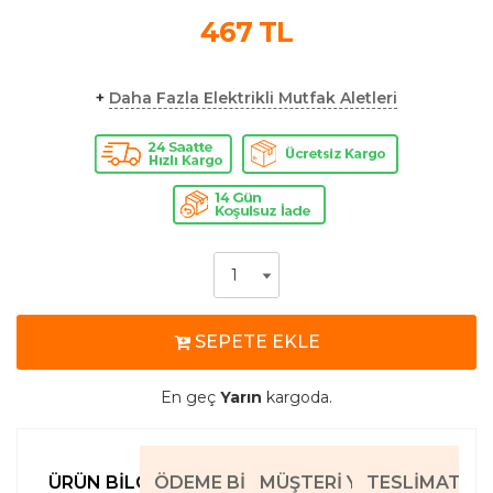
467
TL
+
Daha Fazla Elektrikli Mutfak Aletleri
SEPETE EKLE
En geç
Yarın
kargoda.
ÜRÜN BILGILERI
ÖDEME BILGILERI
MÜŞTERI YORUMLARI
TESLIMAT BIL