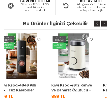
GÜVENLİ ÖDEME
KOLAY İADE
Sİtemiz 128Mbit SSL
Aldığınız ürünü iade
sertifikası ile
etmek hiç bu kadar
korunmaktadır
kolay olmamıştı
Bu Ürünler İlginizi Çekebilir
KARGO
KARGO
BEDAVA
BEDAVA
AYNIGÜN
AYNIGÜN
KARGO
KARGO
Kiwi Kspg-4812 Kahve
Kiwi Kspg-4852 Şarjlı
Ve Baharat Öğütücü –
Paslanmaz Çelik Tuz
50g Kapasiteli,
Karabiber Değirmeni
889 TL
1,769 TL
Paslanmaz Çelik Beyaz
Otomatik Baharat
Öğütücü 2li Paket