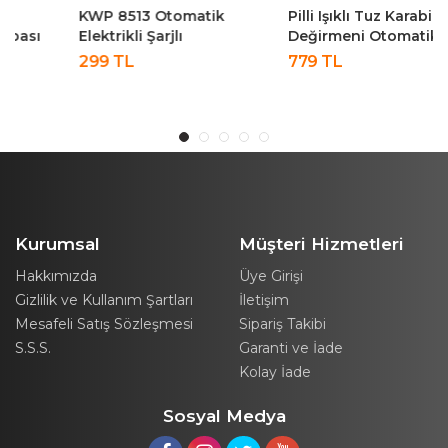
KWP 8513 Otomatik
Pilli Işıklı Tuz Karabiber
Elektrikli Şarjlı
Değirmeni Otomatik
Damacana Su Pompası
Baharat Öğütücü 2li
299 TL
779 TL
Sebili KWP-8513
Paket KSPG-4850
Kurumsal
Müşteri Hizmetleri
Hakkımızda
Üye Girişi
Gizlilik ve Kullanım Şartları
İletişim
Mesafeli Satış Sözleşmesi
Sipariş Takibi
S.S.S.
Garanti ve İade
Kolay İade
Sosyal Medya