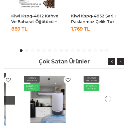
Kiwi Kspg-4812 Kahve
Kiwi Kspg-4852 Şarjlı
Ve Baharat Öğütücü –
Paslanmaz Çelik Tuz
50g Kapasiteli,
Karabiber Değirmeni
889 TL
1,769 TL
Paslanmaz Çelik Beyaz
Otomatik Baharat
Öğütücü 2li Paket
Çok Satan Ürünler
KARGO
KARGO
BEDAVA
BEDAVA
AYNIGÜN
AYNIGÜN
KARGO
KARGO