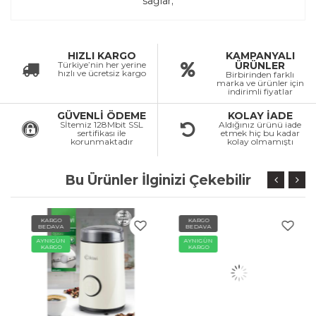
sağlar;
HIZLI KARGO
KAMPANYALI
Türkiye’nin her yerine
ÜRÜNLER
hızlı ve ücretsiz kargo
Birbirinden farklı
marka ve ürünler için
indirimli fiyatlar
GÜVENLİ ÖDEME
KOLAY İADE
Sİtemiz 128Mbit SSL
Aldığınız ürünü iade
sertifikası ile
etmek hiç bu kadar
korunmaktadır
kolay olmamıştı
Bu Ürünler İlginizi Çekebilir
KARGO
KARGO
BEDAVA
BEDAVA
AYNIGÜN
AYNIGÜN
KARGO
KARGO