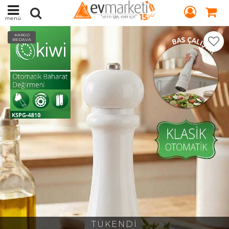
menü
KARGO
BEDAVA
TÜKENDİ