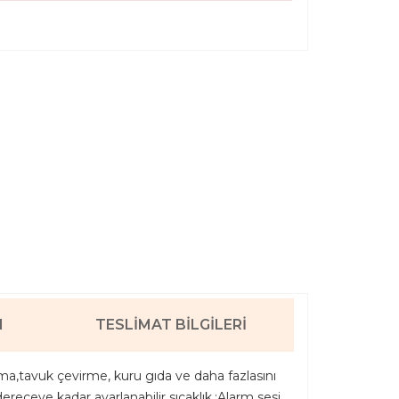
I
TESLIMAT BILGILERI
tma,tavuk çevirme, kuru gıda ve daha fazlasını
ereceye kadar ayarlanabilir sıcaklık.;Alarm sesi