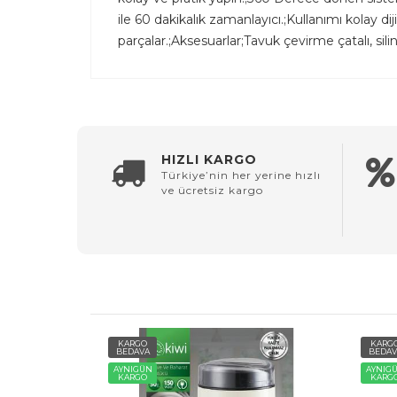
ile 60 dakikalık zamanlayıcı.;Kullanımı kolay dij
parçalar.;Aksesuarlar;Tavuk çevirme çatalı, si
HIZLI KARGO
Türkiye’nin her yerine hızlı
ve ücretsiz kargo
KARGO
KARG
BEDAVA
BEDAV
AYNIGÜN
AYNIG
KARGO
KARG