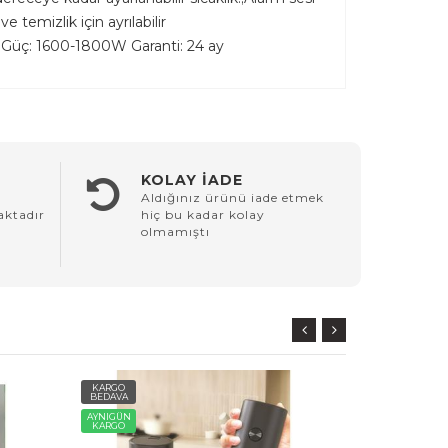
 temizlik için ayrılabilir
olu Güç: 1600-1800W Garanti: 24 ay
KOLAY İADE
Aldığınız ürünü iade etmek
aktadır
hiç bu kadar kolay
olmamıştı
KARGO
KARGO
BEDAVA
BEDAVA
AYNIGÜN
AYNIGÜN
KARGO
KARGO