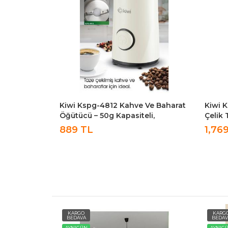
klı Tuz
Kiwi Kspg-4812 Kahve Ve Baharat
Kiwi 
Otomatik
Öğütücü – 50g Kapasiteli,
Çelik
Paslanmaz Çelik Beyaz
Otoma
889 TL
1,76
Paket
KARGO
KARG
BEDAVA
BEDAV
AYNIGÜN
AYNIG