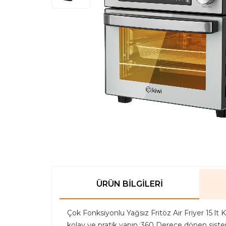
ÜRÜN BILGILERI
Çok Fonksiyonlu Yağsız Fritöz Air Friyer 15 lt
kolay ve pratik yapın.;360 Derece dönen sistem 