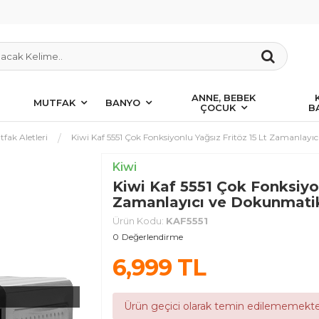
ANNE, BEBEK
MUTFAK
BANYO
ÇOCUK
B
tfak Aletleri
Kiwi Kaf 5551 Çok Fonksiyonlu Yağsız Fritöz 15 Lt Zamanlayı
Kiwi
Kiwi Kaf 5551 Çok Fonksiyon
Zamanlayıcı ve Dokunmatik
Ürün Kodu:
KAF5551
0
Değerlendirme
6,999
TL
Ürün geçici olarak temin edilememekte