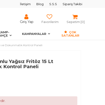
İletişim
Blog
S.S.S
Sipariş Takibi
Giriş Yap
Favorilerim
Sepetim [
0
]
KAMP-
ÇOK
KAMPANYALAR
AHÇE
SATANLAR
cı ve Dokunmatik Kontrol Paneli
lu Yağsız Fritöz 15 Lt
 Kontrol Paneli
dir.