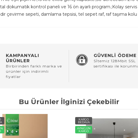
ital dokumatik kontrol paneli ve 16 ön ayarlı program.;Kolay servis ve
lindir çevirme sepeti, damlama tepsisi, tel sepet raf, raf taşıma k
KAMPANYALI
GÜVENLİ ÖDEME
ÜRÜNLER
Sİtemiz 128Mbit SSL
Birbirinden farklı marka ve
sertifikası ile korunm
ürünler için indirimli
fiyatlar
Bu Ürünler İlginizi Çekebilir
O
KARGO
A
BEDAVA
ÜN
AYNIGÜN
O
KARGO