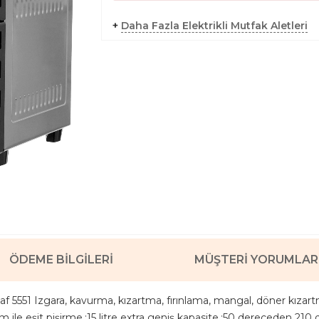
+
Daha Fazla Elektrikli Mutfak Aletleri
ÖDEME BILGILERI
MÜŞTERI YORUMLAR
 Kaf 5551 Izgara, kavurma, kızartma, fırınlama, mangal, döner kızar
ile eşit pişirme.;15 litre extra geniş kapasite.;50 dereceden 210 d