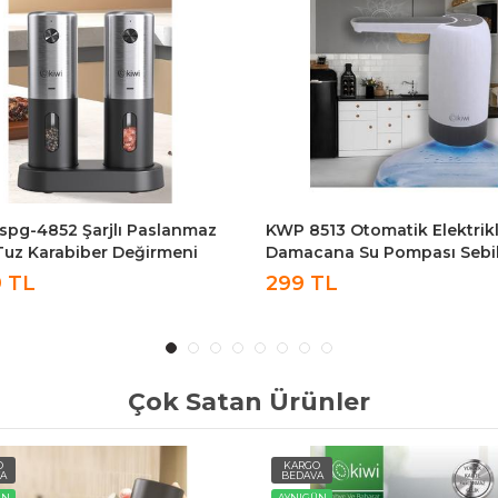
Kspg-4852 Şarjlı Paslanmaz
KWP 8513 Otomatik Elektrikli
 Tuz Karabiber Değirmeni
Damacana Su Pompası Sebil
tik Baharat Öğütücü 2li
KWP-8513
9 TL
299 TL
Çok Satan Ürünler
O
KARGO
A
BEDAVA
ÜN
AYNIGÜN