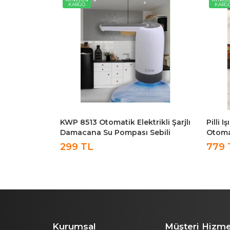
KARGO
KARG
İ
macana Su
KWP 8513 Otomatik Elektrikli Şarjlı
Pilli 
yaz
Damacana Su Pompası Sebili
Otoma
KWP-8513
Paket
299 TL
779 
Kurumsal
Müşteri Hizme