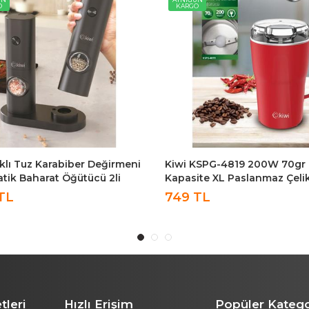
O
KARGO
Işıklı Tuz Karabiber Değirmeni
Kiwi KSPG-4819 200W 70gr 
tik Baharat Öğütücü 2li
Kapasite XL Paslanmaz Çeli
 KSPG-4850
Kahve Ve Baharat Öğütücü K
TL
749 TL
tleri
Hızlı Erişim
Popüler Katego