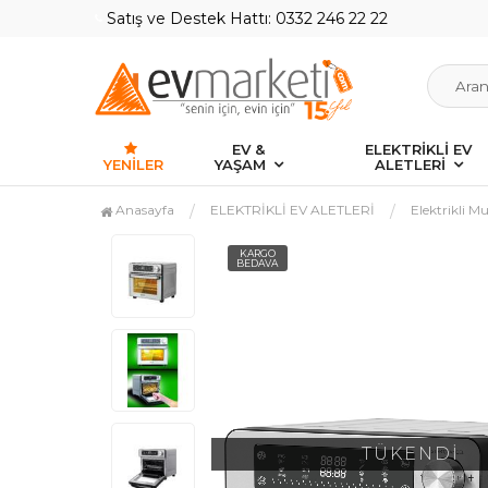
Satış ve Destek Hattı: 0332 246 22 22
EV &
ELEKTRİKLİ EV
YENILER
YAŞAM
ALETLERİ
Anasayfa
ELEKTRİKLİ EV ALETLERİ
Elektrikli Mu
KARGO
BEDAVA
TÜKENDİ