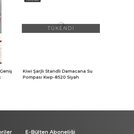
KARGO
TÜKENDİ
Geniş
Kiwi Şarjlı Standlı Damacana Su
Kiwi Kspg 
k
Pompası Kwp-8520 Siyah
Ayarlanabil
ırmızı
Baharat De
467 TL
Öğütücü Kır
riler
E-Bülten Aboneliği