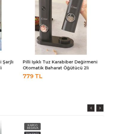
 Şarjlı
Pilli Işıklı Tuz Karabiber Değirmeni
Kiwi KWP-85
i
Otomatik Baharat Öğütücü 2li
USB Şarjlı
Paket KSPG-4850
Paslanmaz 
779 TL
549 TL
KARGO
KARGO
BEDAVA
BEDAVA
TÜKENDİ
AYNIGÜN