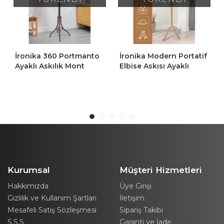
İronika 360 Portmanto
İronika Modern Portatif
Ayaklı Askılık Mont
Elbise Askısı Ayaklı
Ceket Kaban Elbise
Portmanto Askı Vestiyer
Askısı Vestiyer Askılığı
Askılık - Kahve
Kurumsal
Müşteri Hizmetleri
Hakkımızda
Üye Girişi
Gizlilik ve Kullanım Şartları
İletişim
Mesafeli Satış Sözleşmesi
Sipariş Takibi
S.S.S.
Garanti ve İade