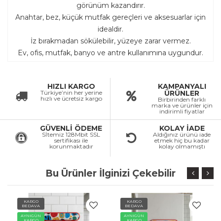
görünüm kazandırır.
Anahtar, bez, küçük mutfak gereçleri ve aksesuarlar için
idealdir.
İz bırakmadan sökülebilir, yüzeye zarar vermez.
Ev, ofis, mutfak, banyo ve antre kullanımına uygundur.
HIZLI KARGO
KAMPANYALI
Türkiye’nin her yerine
ÜRÜNLER
hızlı ve ücretsiz kargo
Birbirinden farklı
marka ve ürünler için
indirimli fiyatlar
GÜVENLİ ÖDEME
KOLAY İADE
Sİtemiz 128Mbit SSL
Aldığınız ürünü iade
sertifikası ile
etmek hiç bu kadar
korunmaktadır
kolay olmamıştı
Bu Ürünler İlginizi Çekebilir
KARGO
KARGO
BEDAVA
BEDAVA
AYNIGÜN
AYNIGÜN
KARGO
KARGO