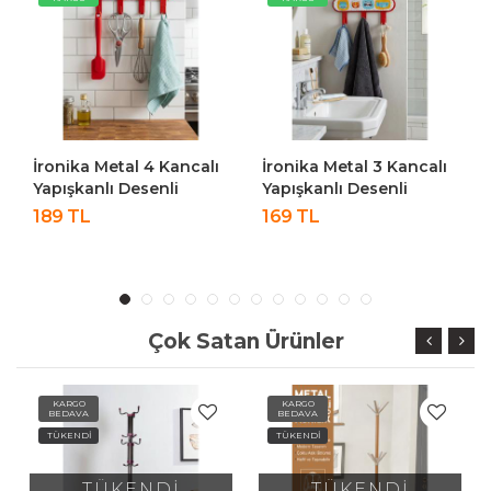
İronika Metal 4 Kancalı
İronika Metal 3 Kancalı
Yapışkanlı Desenli
Yapışkanlı Desenli
Anahtarlık Banyo
Anahtarlık Banyo
189 TL
169 TL
Mutfak Havlu Askısı
Mutfak Havlu Askısı
Kırmızı
Kırmızı
Çok Satan Ürünler
KARGO
KARGO
BEDAVA
BEDAVA
TÜKENDİ
TÜKENDİ
TÜKENDİ
TÜKENDİ