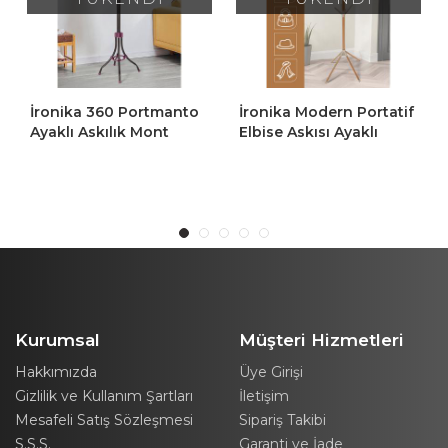
İronika 360 Portmanto
İronika Modern Portatif
Ayaklı Askılık Mont
Elbise Askısı Ayaklı
Ceket Kaban Elbise
Portmanto Askı Vestiyer
Askısı Vestiyer Askılığı
Askılık - Kahve
Kurumsal
Müşteri Hizmetleri
Hakkımızda
Üye Girişi
Gizlilik ve Kullanım Şartları
İletişim
Mesafeli Satış Sözleşmesi
Sipariş Takibi
S.S.S.
Garanti ve İade