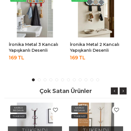
İronika Metal 3 Kancalı
İronika Metal 2 Kancalı
Yapışkanlı Desenli
Yapışkanlı Desenli
Anahtarlık Banyo
Anahtarlık Banyo
169 TL
169 TL
Mutfak Havlu Askısı
Mutfak Havlu Askısı
Kırmızı
Siyah
Çok Satan Ürünler
KARGO
KARGO
BEDAVA
BEDAVA
TÜKENDİ
TÜKENDİ
TÜKENDİ
TÜKENDİ