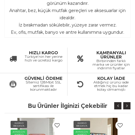
görünüm kazandırır.
Anahtar, bez, küçük mutfak gereçleri ve aksesuarlar için
idealdir.
İz bırakmadan sökülebilir, yüzeye zarar vermez.
Ev, ofis, mutfak, banyo ve antre kullanımına uygundur.
HIZLI KARGO
KAMPANYALI
Türkiye’nin her yerine
ÜRÜNLER
hızlı ve ücretsiz kargo
Birbirinden farklı
marka ve ürünler için
indirimli fiyatlar
GÜVENLİ ÖDEME
KOLAY İADE
Sİtemiz 128Mbit SSL
Aldığınız ürünü iade
sertifikası ile
etmek hiç bu kadar
korunmaktadır
kolay olmamıştı
Bu Ürünler İlginizi Çekebilir
KARGO
KARGO
BEDAVA
BEDAVA
AYNIGÜN
AYNIGÜN
KARGO
KARGO