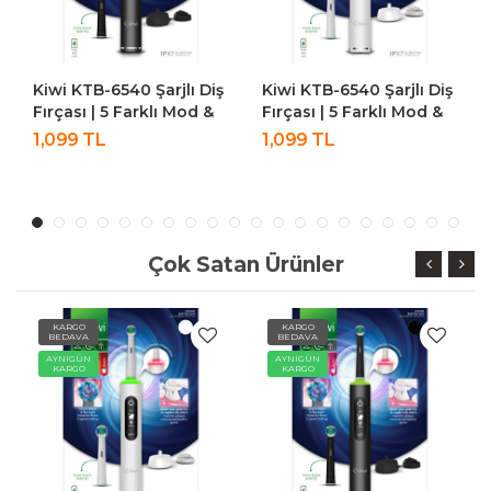
arjlı Diş
Kiwi KTB-6540 Şarjlı Diş
Aprilla Ahc-5023
lı Mod &
Fırçası | 5 Farklı Mod &
Profesyonel Saç K
h
LCD Ekran Beyaz
Makinesi Saç Sakal
1,099 TL
719 TL
Tıraş Makinesi Sak
Torbalı
Çok Satan Ürünler
RGO
KARGO
KARGO
DAVA
BEDAVA
BEDAVA
IGÜN
AYNIGÜN
AYNIGÜN
RGO
KARGO
KARGO