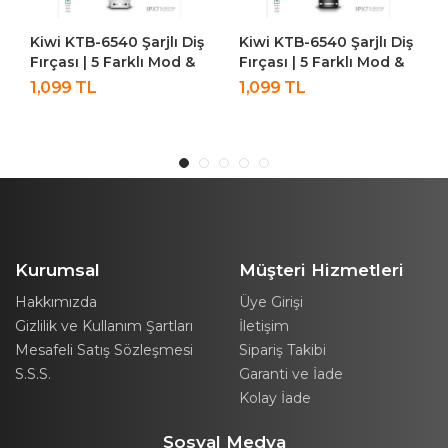
 KTB-6540 Şarjlı Diş
Kiwi KTB-6540 Şarjlı Diş
Kiwi Kf
ası | 5 Farklı Mod &
Fırçası | 5 Farklı Mod &
Katlanabi
 Ekran Beyaz
LCD Ekran Siyah
Kızılöte
99 TL
1,099 TL
1,299 T
Işıklı Ay
Kurumsal
Müşteri Hizmetleri
Hakkımızda
Üye Girişi
Gizlilik ve Kullanım Şartları
İletişim
Mesafeli Satış Sözleşmesi
Sipariş Takibi
S.S.S.
Garanti ve İade
Kolay İade
Sosyal Medya