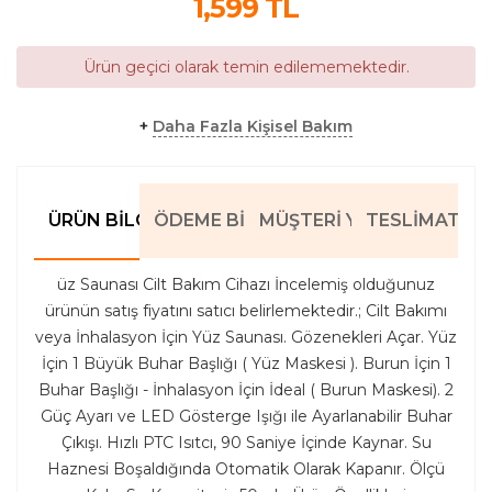
1,599
TL
Ürün geçici olarak temin edilememektedir.
+
Daha Fazla Kişisel Bakım
ÜRÜN BILGILERI
ÖDEME BILGILERI
MÜŞTERI YORUMLARI
TESLIMAT BIL
üz Saunası Cilt Bakım Cihazı İncelemiş olduğunuz
ürünün satış fiyatını satıcı belirlemektedir.; Cilt Bakımı
veya İnhalasyon İçin Yüz Saunası. Gözenekleri Açar. Yüz
İçin 1 Büyük Buhar Başlığı ( Yüz Maskesi ). Burun İçin 1
Buhar Başlığı - İnhalasyon İçin İdeal ( Burun Maskesi). 2
Güç Ayarı ve LED Gösterge Işığı ile Ayarlanabilir Buhar
Çıkışı. Hızlı PTC Isıtcı, 90 Saniye İçinde Kaynar. Su
Haznesi Boşaldığında Otomatik Olarak Kapanır. Ölçü