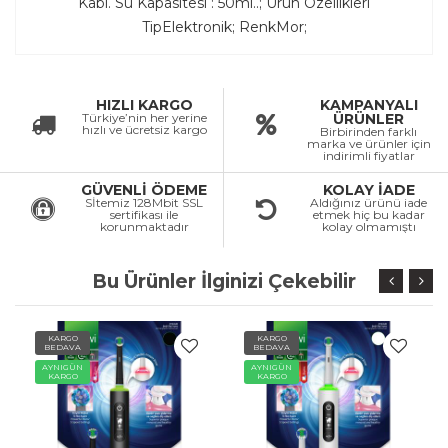
Kabı. Su Kapasitesi : 50ml..; Ürün Özellikleri
TipElektronik; RenkMor;
HIZLI KARGO
KAMPANYALI
Türkiye’nin her yerine
ÜRÜNLER
hızlı ve ücretsiz kargo
Birbirinden farklı
marka ve ürünler için
indirimli fiyatlar
GÜVENLİ ÖDEME
KOLAY İADE
Sİtemiz 128Mbit SSL
Aldığınız ürünü iade
sertifikası ile
etmek hiç bu kadar
korunmaktadır
kolay olmamıştı
Bu Ürünler İlginizi Çekebilir
KARGO
KARGO
BEDAVA
BEDAVA
AYNIGÜN
AYNIGÜN
KARGO
KARGO