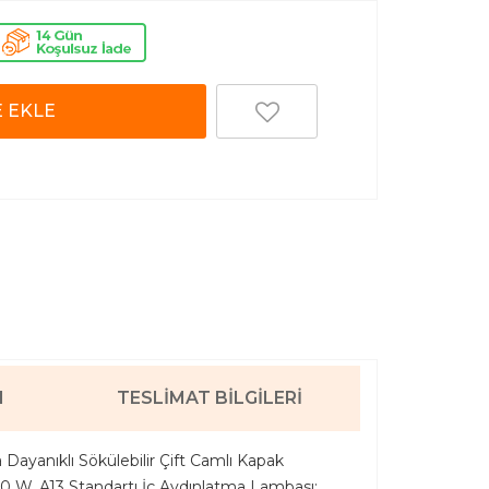
 EKLE
I
TESLIMAT BILGILERI
a Dayanıklı Sökülebilir Çift Camlı Kapak
0 W, A13 Standartı İç Aydınlatma Lambası;