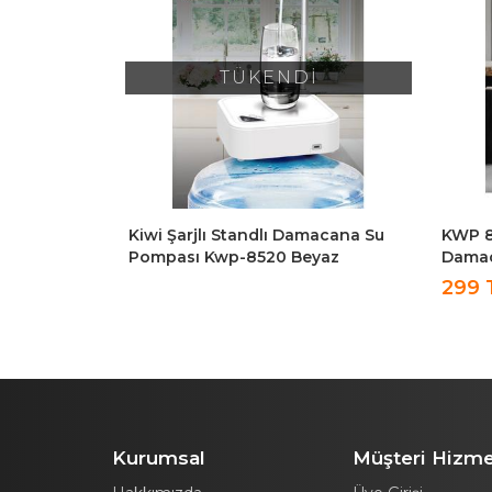
İ
macana Su
KWP 8513 Otomatik Elektrikli Şarjlı
Pilli 
yaz
Damacana Su Pompası Sebili
Otoma
KWP-8513
Paket
299 TL
779 
Kurumsal
Müşteri Hizme