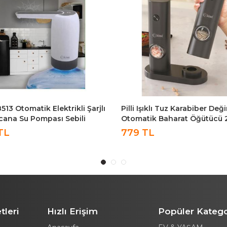
Işıklı Tuz Karabiber Değirmeni
Kiwi KSPG-4819 200W 70gr 
tik Baharat Öğütücü 2li
Kapasite XL Paslanmaz Çeli
 KSPG-4850
Kahve Ve Baharat Öğütücü K
TL
749 TL
tleri
Hızlı Erişim
Popüler Katego