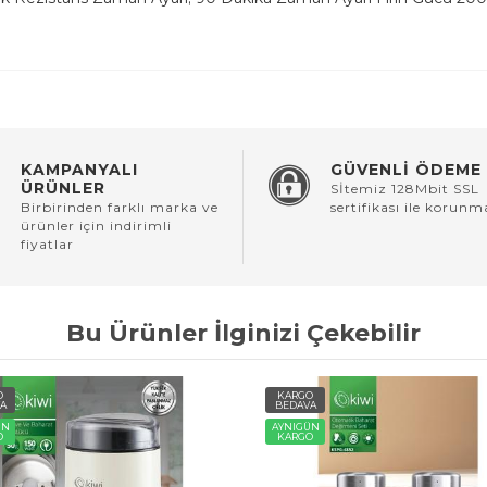
KAMPANYALI
GÜVENLİ ÖDEME
ÜRÜNLER
Sİtemiz 128Mbit SSL
Birbirinden farklı marka ve
sertifikası ile korunm
ürünler için indirimli
fiyatlar
Bu Ürünler İlginizi Çekebilir
O
KARGO
A
BEDAVA
ÜN
AYNIGÜN
O
KARGO