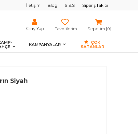
İletişim
Blog
S.S.S
Sipariş Takibi
Giriş Yap
Favorilerim
Sepetim [
0
]
KAMP-
ÇOK
KAMPANYALAR
AHÇE
SATANLAR
rın Siyah