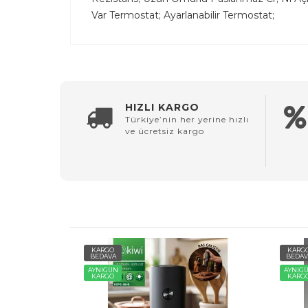
Var Termostat; Ayarlanabilir Termostat;
HIZLI KARGO
Türkiye’nin her yerine hızlı
ve ücretsiz kargo
KARGO
KARG
BEDAVA
BEDAV
AYNIGÜN
AYNIG
KARGO
KARG