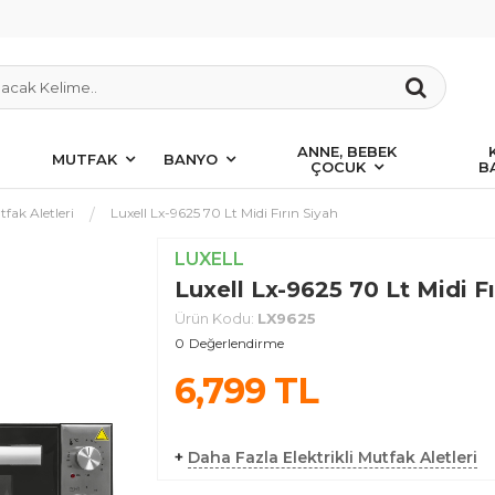
ANNE, BEBEK
MUTFAK
BANYO
ÇOCUK
B
tfak Aletleri
Luxell Lx-9625 70 Lt Midi Fırın Siyah
LUXELL
Luxell Lx-9625 70 Lt Midi Fı
Ürün Kodu:
LX9625
0
Değerlendirme
6,799
TL
+
Daha Fazla Elektrikli Mutfak Aletleri