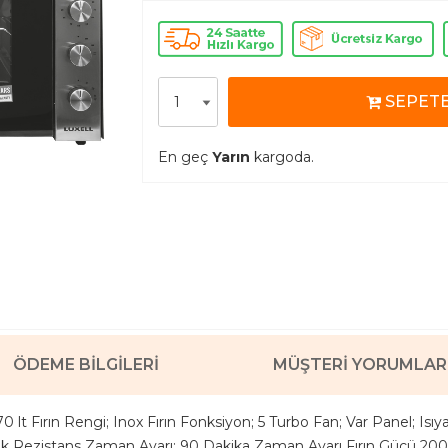
SEPETE
En geç
Yarın
kargoda.
ÖDEME BILGILERI
MÜŞTERI YORUMLAR
0 lt Fırın Rengi; Inox Fırın Fonksiyon; 5 Turbo Fan; Var Panel; Isıy
k Rezistans Zaman Ayarı; 90 Dakika Zaman Ayarı Fırın Gücü 200