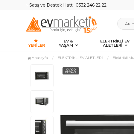
Satış ve Destek Hattı: 0332 246 22 22
EV &
ELEKTRİKLİ EV
YENILER
YAŞAM
ALETLERİ
Anasayfa
ELEKTRİKLİ EV ALETLERİ
Elektrikli Mu
KARGO
BEDAVA