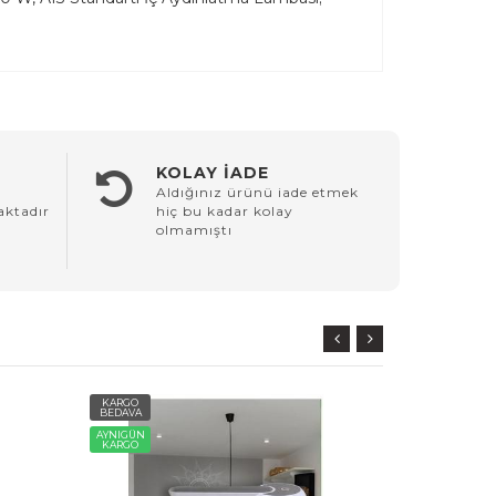
KOLAY İADE
Aldığınız ürünü iade etmek
aktadır
hiç bu kadar kolay
olmamıştı
KARGO
KARGO
BEDAVA
BEDAVA
AYNIGÜN
AYNIGÜN
KARGO
KARGO