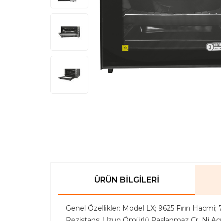
ÜRÜN BILGILERI
Genel Özellikler: Model LX; 9625 Fırın Hacmi; 7
Rezistans; Uzun Ömürlü Paslanmaz Cr; Ni Açı