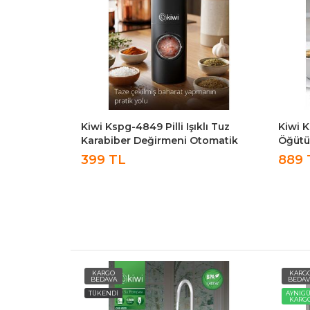
klı Tuz
Kiwi Kspg-4812 Kahve Ve Baharat
Kiwi 
Otomatik
Öğütücü – 50g Kapasiteli,
Çelik
Paslanmaz Çelik Beyaz
Otoma
889 TL
1,76
Paket
KARGO
KARG
BEDAVA
BEDAV
AYNIGÜN
AYNIG
KARGO
KARG