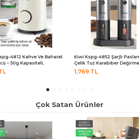
Kspg-4852 Şarjlı Paslanmaz
KWP 8513 Otomatik Elektrikli
 Tuz Karabiber Değirmeni
Damacana Su Pompası Sebil
tik Baharat Öğütücü 2li
KWP-8513
9 TL
299 TL
Çok Satan Ürünler
O
KARGO
A
BEDAVA
ÜN
AYNIGÜN
O
KARGO