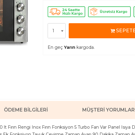
SEPETE
En geç
Yarın
kargoda.
ÖDEME BILGILERI
MÜŞTERI YORUMLAR
 lt Fırın Rengi Inox Fırın Fonksiyon 5 Turbo Fan Var Panel Isıya D
s Ek Fonksiyon Tavuk Çevirme Zaman Ayarı 90 Dakika Zaman Ayar