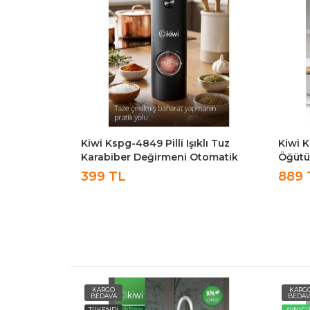
klı Tuz
Kiwi Kspg-4812 Kahve Ve Baharat
Kiwi 
Otomatik
Öğütücü – 50g Kapasiteli,
Çelik
Paslanmaz Çelik Beyaz
Otoma
889 TL
1,76
Paket
KARGO
KARG
BEDAVA
BEDAV
AYNIGÜN
AYNIG