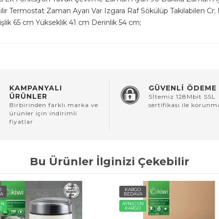
r Termostat Zaman Ayarı Var Izgara Raf Sökülüp Takılabilen Cr; Ni 
şlik 65 cm Yükseklik 41 cm Derinlik 54 cm;
KAMPANYALI
GÜVENLİ ÖDEME
ÜRÜNLER
Sİtemiz 128Mbit SSL
Birbirinden farklı marka ve
sertifikası ile korunm
ürünler için indirimli
fiyatlar
Bu Ürünler İlginizi Çekebilir
O
KARGO
A
BEDAVA
ÜN
AYNIGÜN
O
KARGO