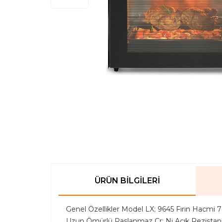
ÜRÜN BILGILERI
Genel Özellikler Model LX; 9645 Fırın Hacmi 70
Uzun Ömürlü Paslanmaz Cr; Ni Açık Rezistan