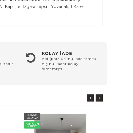
Kaplı Tel Izgara Tepsi 1 Yuvarlak, 1 Kare
KOLAY İADE
Aldığınız ürünü iade etmek
aktadır
hiç bu kadar kolay
olmamıştı
KARGO
KARGO
BEDAVA
BEDAVA
AYNIGÜN
AYNIGÜN
KARGO
KARGO