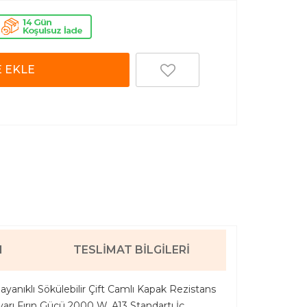
 EKLE
I
TESLIMAT BILGILERI
ayanıklı Sökülebilir Çift Camlı Kapak Rezistans
ı Fırın Gücü 2000 W, A13 Standartı İç