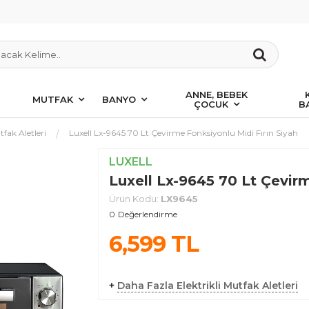
ANNE, BEBEK
MUTFAK
BANYO
ÇOCUK
B
tfak Aletleri
Luxell Lx-9645 70 Lt Çevirme Fonksiyonlu Midi Fırın Siyah
LUXELL
Luxell Lx-9645 70 Lt Çevirm
Ürün Kodu:
LX9645
0
Değerlendirme
6,599
TL
+
Daha Fazla Elektrikli Mutfak Aletleri