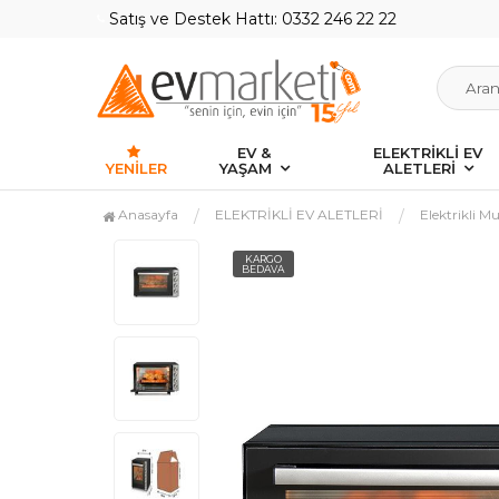
Satış ve Destek Hattı: 0332 246 22 22
EV &
ELEKTRİKLİ EV
YENILER
YAŞAM
ALETLERİ
Anasayfa
ELEKTRİKLİ EV ALETLERİ
Elektrikli Mu
KARGO
BEDAVA