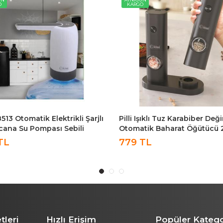
O
KARGO
Işıklı Tuz Karabiber Değirmeni
Kiwi KSPG-4819 200W 70gr 
tik Baharat Öğütücü 2li
Kapasite XL Paslanmaz Çeli
 KSPG-4850
Kahve Ve Baharat Öğütücü K
TL
749 TL
tleri
Hızlı Erişim
Popüler Katego