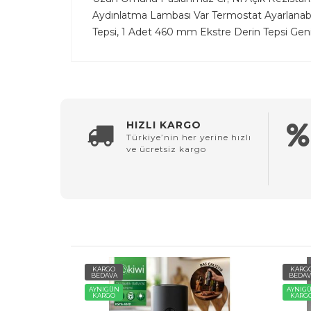
Aydınlatma Lambası Var Termostat Ayarlanabili
Tepsi, 1 Adet 460 mm Ekstre Derin Tepsi Geni
HIZLI KARGO
Türkiye’nin her yerine hızlı
ve ücretsiz kargo
KARGO
KARG
BEDAVA
BEDAV
AYNIGÜN
AYNIG
KARGO
KARG