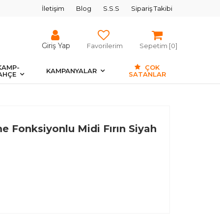
İletişim
Blog
S.S.S
Sipariş Takibi
Giriş Yap
Favorilerim
Sepetim [
0
]
KAMP-
ÇOK
KAMPANYALAR
AHÇE
SATANLAR
e Fonksiyonlu Midi Fırın Siyah