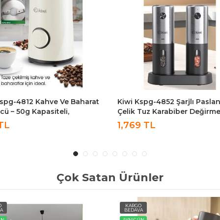
Kspg-4852 Şarjlı Paslanmaz
KWP 8513 Otomatik Elektrikli
 Tuz Karabiber Değirmeni
Damacana Su Pompası Sebil
tik Baharat Öğütücü 2li
KWP-8513
9 TL
299 TL
Çok Satan Ürünler
O
KARGO
A
BEDAVA
ÜN
AYNIGÜN