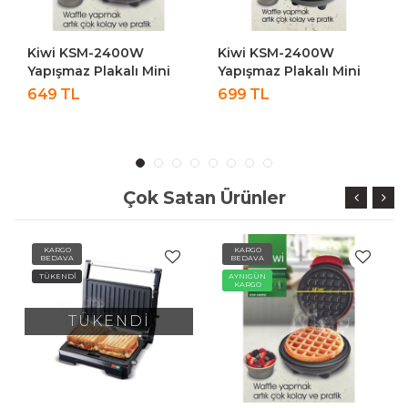
Kiwi KSM-2400W
Kiwi KSM-2400W
Yapışmaz Plakalı Mini
Yapışmaz Plakalı Mini
Waffle Makinesi - Krem
Waffle Makinesi - Mavi
699 TL
699 TL
Çok Satan Ürünler
KARGO
KARGO
BEDAVA
BEDAVA
AYNIGÜN
AYNIGÜN
KARGO
KARGO