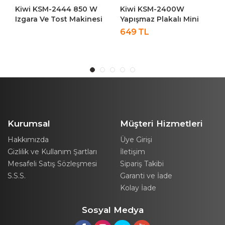
Kiwi KSM-2400W
Kiwi KSM-2400W
i
Yapışmaz Plakalı Mini
Yapışmaz Plakalı Mini
Waffle Makinesi Kırmızı
Waffle Makinesi - Mavi
649 TL
699 TL
Kurumsal
Müşteri Hizmetleri
Hakkımızda
Üye Girişi
Gizlilik ve Kullanım Şartları
İletişim
Mesafeli Satış Sözleşmesi
Sipariş Takibi
S.S.S.
Garanti ve İade
Kolay İade
Sosyal Medya