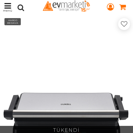
menü
KARGO
BEDAVA
TÜKENDİ