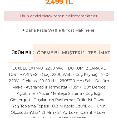
2,499
TL
Ürün geçici olarak temin edilememektedir.
+
Daha Fazla Waffle & Tost Makineleri
ÜRÜN BILGILERI
ÖDEME BILGILERI
MÜŞTERI YORUMLARI
TESLIMAT BIL
LUXELL LXTM-01 2200 WATT DÖKÜM IZGARA VE
TOST MAKİNESİ - Güç : 2200 Watt - Güç Kaynağı : 220-
240V - Frekans : 50-60 Hz - 290*230 Mm Sabit Döküm
Plaka - Ayarlanabilir Termostat - 105° / 180° Derece
Açılabilme - Yüzer Menteşe Sistemi - Güç Işığı
Göstergesi - Fırçalanmış Paslanmaz Çelik Üst Gövde -
Yağ Toplama Tepsisi - 0,8 M Kablo Uzunluğu - Ürün
Ölçüsü 334*323*121 Mm - 24 Ay Luxell Garanti - Luxell