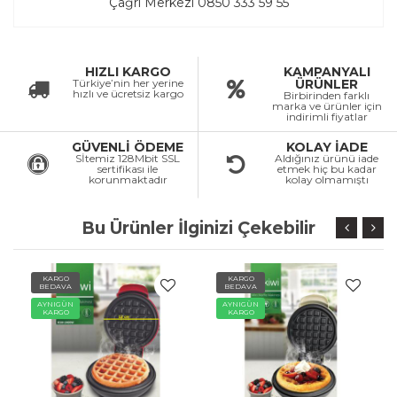
Çağrı Merkezi 0850 333 59 55
HIZLI KARGO
KAMPANYALI
Türkiye’nin her yerine
ÜRÜNLER
hızlı ve ücretsiz kargo
Birbirinden farklı
marka ve ürünler için
indirimli fiyatlar
GÜVENLİ ÖDEME
KOLAY İADE
Sİtemiz 128Mbit SSL
Aldığınız ürünü iade
sertifikası ile
etmek hiç bu kadar
korunmaktadır
kolay olmamıştı
Bu Ürünler İlginizi Çekebilir
KARGO
KARGO
BEDAVA
BEDAVA
AYNIGÜN
AYNIGÜN
KARGO
KARGO