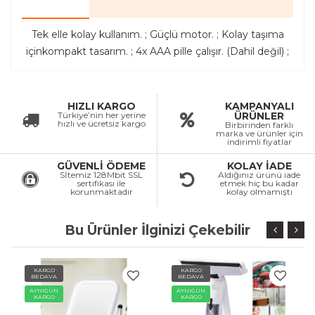
Tek elle kolay kullanım. ; Güçlü motor. ; Kolay taşıma
içinkompakt tasarım. ; 4x AAA pille çalışır. (Dahil değil) ;
HIZLI KARGO
KAMPANYALI
Türkiye’nin her yerine
ÜRÜNLER
hızlı ve ücretsiz kargo
Birbirinden farklı
marka ve ürünler için
indirimli fiyatlar
GÜVENLİ ÖDEME
KOLAY İADE
Sİtemiz 128Mbit SSL
Aldığınız ürünü iade
sertifikası ile
etmek hiç bu kadar
korunmaktadır
kolay olmamıştı
Bu Ürünler İlginizi Çekebilir
KARGO
KARGO
BEDAVA
BEDAVA
AYNIGÜN
AYNIGÜN
KARGO
KARGO