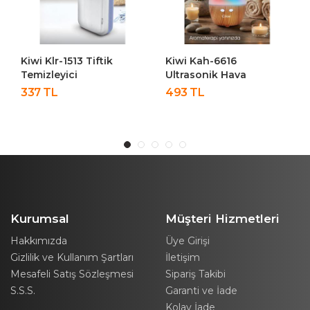
Kiwi Kah-6616
Kiwi Baby Kbaby-41
Ultrasonik Hava
Şarjlı Tırnak Kesme
Nemlendirici Ve Aroma
Makinesi Tırnak Makası
493 TL
439 TL
Difüzörü
Akıllı Manikür Makinesi
Kurumsal
Müşteri Hizmetleri
Hakkımızda
Üye Girişi
Gizlilik ve Kullanım Şartları
İletişim
Mesafeli Satış Sözleşmesi
Sipariş Takibi
S.S.S.
Garanti ve İade
Kolay İade