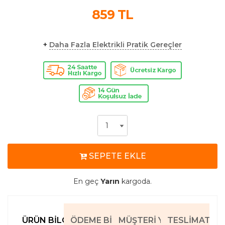
859
TL
+
Daha Fazla Elektrikli Pratik Gereçler
SEPETE EKLE
En geç
Yarın
kargoda.
ÜRÜN BILGILERI
ÖDEME BILGILERI
MÜŞTERI YORUMLARI
TESLIMAT BIL