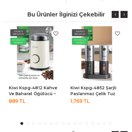
Bu Ürünler İlginizi Çekebilir
KARGO
KARGO
BEDAVA
BEDAVA
AYNIGÜN
AYNIGÜN
KARGO
KARGO
Kiwi Kspg-4812 Kahve
Kiwi Kspg-4852 Şarjlı
Ve Baharat Öğütücü –
Paslanmaz Çelik Tuz
50g Kapasiteli,
Karabiber Değirmeni
889 TL
1,769 TL
Paslanmaz Çelik Beyaz
Otomatik Baharat
Öğütücü 2li Paket