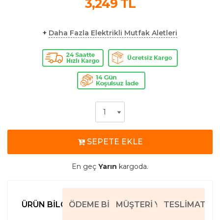
3,249
TL
+
Daha Fazla Elektrikli Mutfak Aletleri
SEPETE EKLE
En geç
Yarın
kargoda.
ÜRÜN BILGILERI
ÖDEME BILGILERI
MÜŞTERI YORUMLARI
TESLIMAT BIL