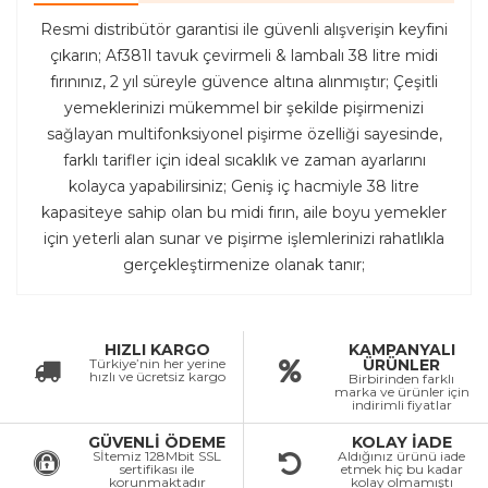
Resmi distribütör garantisi ile güvenli alışverişin keyfini
çıkarın; Af381l tavuk çevirmeli & lambalı 38 litre midi
fırınınız, 2 yıl süreyle güvence altına alınmıştır; Çeşitli
yemeklerinizi mükemmel bir şekilde pişirmenizi
sağlayan multifonksiyonel pişirme özelliği sayesinde,
farklı tarifler için ideal sıcaklık ve zaman ayarlarını
kolayca yapabilirsiniz; Geniş iç hacmiyle 38 litre
kapasiteye sahip olan bu midi fırın, aile boyu yemekler
için yeterli alan sunar ve pişirme işlemlerinizi rahatlıkla
gerçekleştirmenize olanak tanır;
HIZLI KARGO
KAMPANYALI
Türkiye’nin her yerine
ÜRÜNLER
hızlı ve ücretsiz kargo
Birbirinden farklı
marka ve ürünler için
indirimli fiyatlar
GÜVENLİ ÖDEME
KOLAY İADE
Sİtemiz 128Mbit SSL
Aldığınız ürünü iade
sertifikası ile
etmek hiç bu kadar
korunmaktadır
kolay olmamıştı