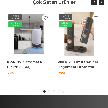
Çok Satan Ürünler
KARGO
KARGO
BEDAVA
BEDAVA
AYNIGÜN
AYNIGÜN
KARGO
KARGO
KWP 8513 Otomatik
Pilli Işıklı Tuz Karabiber
Elektrikli Şarjlı
Değirmeni Otomatik
Damacana Su Pompası
Baharat Öğütücü 2li
299 TL
779 TL
Sebili KWP-8513
Paket KSPG-4850