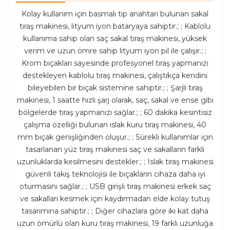
Kolay kullanım için basmalı tip anahtarı bulunan sakal
tıraş makinesi, lityum iyon bataryaya sahiptir.; ; Kablolu
kullanıma sahip olan saç sakal tıraş makinesi, yüksek
verim ve uzun ömre sahip lityum iyon pil ile çalışır.; ;
Krom bıçakları sayesinde profesyonel tıraş yapmanızı
destekleyen kablolu tıraş makinesi, çalıştıkça kendini
bileyebilen bir bıçak sistemine sahiptir.; ; Şarjlı tıraş
makinesi, 1 saatte hızlı şarj olarak, saç, sakal ve ense gibi
bölgelerde tıraş yapmanızı sağlar.; ; 60 dakika kesintisiz
çalışma özelliği bulunan ıslak kuru tıraş makinesi, 40
mm bıçak genişliğinden oluşur.; ; Sürekli kullanımlar için
tasarlanan yüz tıraş makinesi saç ve sakalların farklı
uzunluklarda kesilmesini destekler.; ; Islak tıraş makinesi
güvenli takış teknolojisi ile bıçakların cihaza daha iyi
oturmasını sağlar.; ; USB girişli tıraş makinesi erkek saç
ve sakalları kesmek için kaydırmadan elde kolay tutuş
tasarımına sahiptir.; ; Diğer cihazlara göre iki kat daha
uzun ömürlü olan kuru tıraş makinesi, 19 farklı uzunluğa