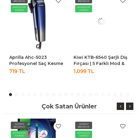
BEDAVA
BEDAVA
AYNIGÜN
AYNIGÜN
KARGO
KARGO
Aprilla Ahc-5023
Kiwi KTB-6540 Şarjlı Diş
Profesyonel Saç Kesme
Fırçası | 5 Farklı Mod &
Makinesi Saç Sakal
LCD Ekran Beyaz
719 TL
1,099 TL
Tıraş Makinesi Saklama
Torbalı
Çok Satan Ürünler
KARGO
KARGO
BEDAVA
BEDAVA
AYNIGÜN
AYNIGÜN
KARGO
KARGO