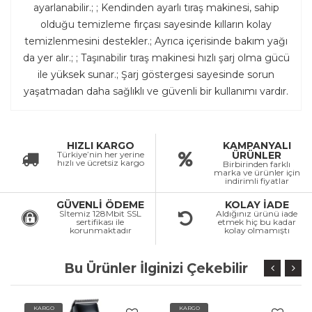
ayarlanabilir.; ; Kendinden ayarlı tıraş makinesi, sahip
olduğu temizleme fırçası sayesinde kılların kolay
temizlenmesini destekler.; Ayrıca içerisinde bakım yağı
da yer alır.; ; Taşınabilir tıraş makinesi hızlı şarj olma gücü
ile yüksek sunar.; Şarj göstergesi sayesinde sorun
yaşatmadan daha sağlıklı ve güvenli bir kullanımı vardır.
HIZLI KARGO
KAMPANYALI
Türkiye’nin her yerine
ÜRÜNLER
hızlı ve ücretsiz kargo
Birbirinden farklı
marka ve ürünler için
indirimli fiyatlar
GÜVENLİ ÖDEME
KOLAY İADE
Sİtemiz 128Mbit SSL
Aldığınız ürünü iade
sertifikası ile
etmek hiç bu kadar
korunmaktadır
kolay olmamıştı
Bu Ürünler İlginizi Çekebilir
KARGO
KARGO