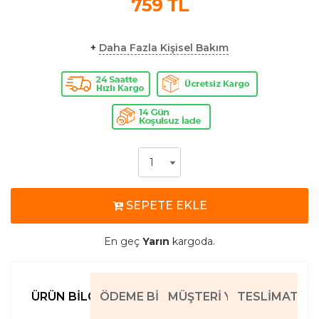
759
TL
+
Daha Fazla Kişisel Bakım
SEPETE EKLE
En geç
Yarın
kargoda.
ÜRÜN BILGILERI
ÖDEME BILGILERI
MÜŞTERI YORUMLARI
TESLIMAT BIL