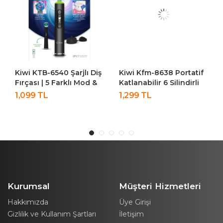
Kiwi KTB-6540 Şarjlı Diş
Kiwi Kfm-8638 Portatif
Fırçası | 5 Farklı Mod &
Katlanabilir 6 Silindirli
LCD Ekran Siyah
Kızılötesi Sıcak Tutmalı
1,099 TL
1,299 TL
Işıklı Ayak Masaj Aleti
Kurumsal
Müşteri Hizmetleri
Hakkımızda
Üye Girişi
Gizlilik ve Kullanım Şartları
İletişim