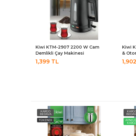
az Çelik
Kiwi KTM-2907 2200 W Cam
Kiwi 
 2.2 L Su
Demlikli Çay Makinesi
& Oto
 90°C Sıcak
Göster
1,399 TL
1,90
KARGO
KARG
BEDAVA
BEDAV
TÜKENDİ
AYNIG
KARG