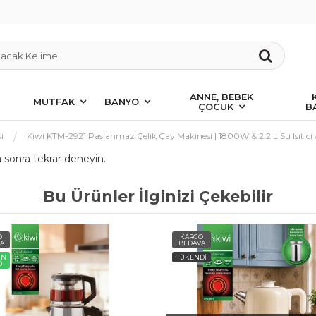
ANNE, BEBEK
MUTFAK
BANYO
ÇOCUK
B
i
Kiwi KTM-2921 Paslanmaz Çelik Çay Makinesi | 1800W & 2.2 L Su Isıtıcı 
a sonra tekrar deneyin.
Bu Ürünler İlginizi Çekebilir
O
KARGO
A
BEDAVA
ÜN
TÜKENDİ
O