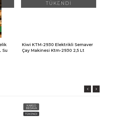
TÜKENDİ
lik
Kiwi KTM-2930 Elektrikli Semaver
Kiwi KTM-2
L Su
Çay Makinesi Ktm-2930 2,5 Lt
Çay Makines
Sıcak
Kapasite
Isıtıcı & 1.
1,899 TL
Tutma - Kır
KARGO
KARGO
BEDAVA
BEDAVA
TÜKENDİ
AYNIGÜN
KARGO