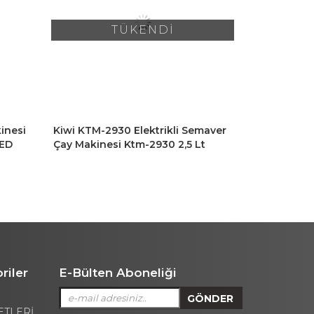
TÜKENDİ
inesi
Kiwi KTM-2930 Elektrikli Semaver
Kiwi KTM-
LED
Çay Makinesi Ktm-2930 2,5 Lt
Demlikli Ça
Kapasite
1,399 TL
riler
E-Bülten Aboneliği
ETLERİ