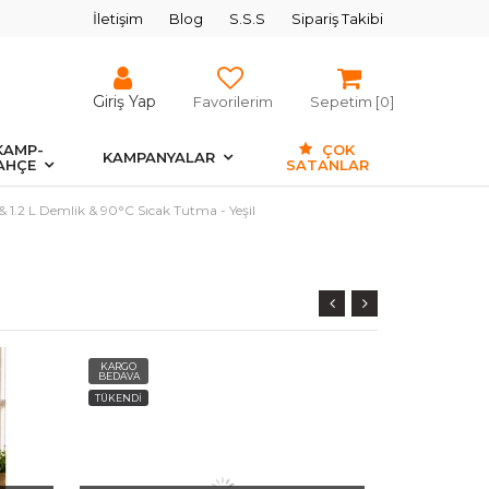
İletişim
Blog
S.S.S
Sipariş Takibi
Giriş Yap
Favorilerim
Sepetim [
0
]
KAMP-
ÇOK
KAMPANYALAR
AHÇE
SATANLAR
& 1.2 L Demlik & 90°C Sıcak Tutma - Yeşil
KARGO
KARGO
BEDAVA
BEDAVA
TÜKENDİ
AYNIGÜN
KARGO