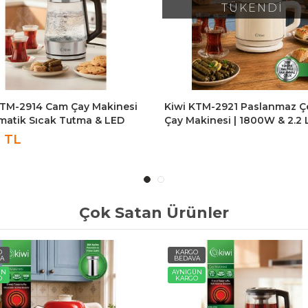
TÜKENDİ
KTM-2914 Cam Çay Makinesi
Kiwi KTM-2921 Paslanmaz Çe
matik Sıcak Tutma & LED
Çay Makinesi | 1800W & 2.2 
geli & 1,8 Lt
Isıtıcı & 1.2 L Demlik & 90°C 
2 TL
Tutma - Krem
Çok Satan Ürünler
O
KARGO
A
BEDAVA
ÜN
AYNIGÜN
O
KARGO