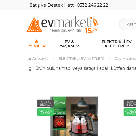
Satış ve Destek Hattı: 0332 246 22 22
EV &
ELEKTRİKLİ EV
YENILER
YAŞAM
ALETLERİ
Anasayfa
ELEKTRİKLİ EV ALETLERİ
Çay Makines
İlgili ürün bulunamadı veya satışa kapalı. Lütfen dah
KARGO
KARG
BEDAVA
BEDAV
AYNIGÜN
AYNIG
KARGO
KARG