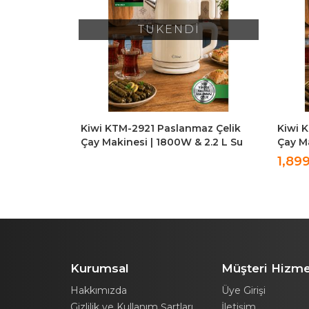
TÜKENDİ
W Cam
Kiwi KTM-2921 Paslanmaz Çelik
Kiwi 
Çay Makinesi | 1800W & 2.2 L Su
Çay Ma
Isıtıcı & 1.2 L Demlik & 90°C Sıcak
Isıtıc
1,89
Tutma - Krem
Tutma 
Kurumsal
Müşteri Hizme
Hakkımızda
Üye Girişi
Gizlilik ve Kullanım Şartları
İletişim