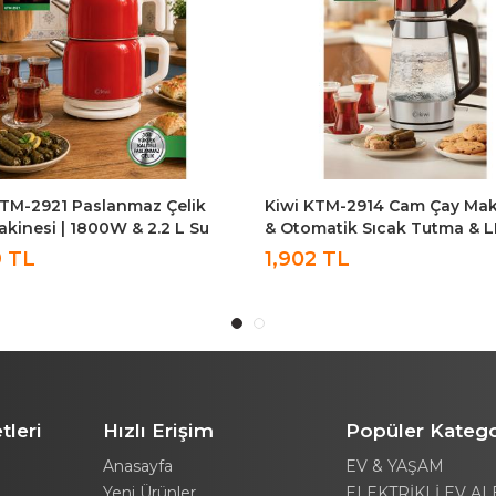
KTM-2921 Paslanmaz Çelik
Kiwi KTM-2914 Cam Çay Mak
kinesi | 1800W & 2.2 L Su
& Otomatik Sıcak Tutma & 
ı & 1.2 L Demlik & 90°C Sıcak
Göstergeli & 1,8 Lt
9 TL
1,902 TL
- Kırmızı
tleri
Hızlı Erişim
Popüler Katego
Anasayfa
EV & YAŞAM
Yeni Ürünler
ELEKTRİKLİ EV AL