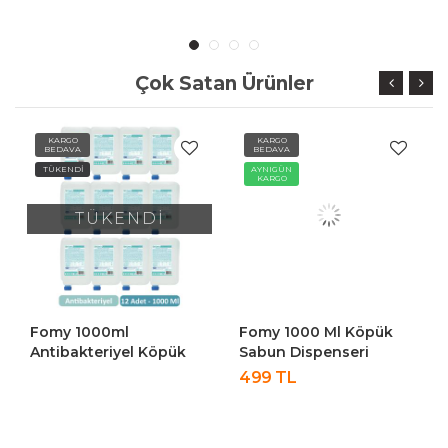
Çok Satan Ürünler
KARGO
KARGO
BEDAVA
BEDAVA
TÜKENDİ
AYNIGÜN
KARGO
TÜKENDİ
Fomy 1000ml
Fomy 1000 Ml Köpük
Antibakteriyel Köpük
Sabun Dispenseri
Sabun 12 Adet -
499 TL
Ekonomik Paket