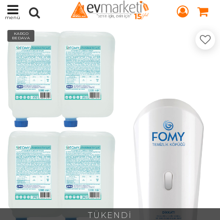
menü
KARGO
BEDAVA
TÜKENDİ