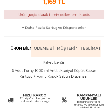
1,169
TL
Ürün geçici olarak temin edilememektedir.
+
Daha Fazla Kartuş ve Dispenserler
ÜRÜN BILGILERI
ÖDEME BILGILERI
MÜŞTERI YORUMLARI
TESLIMAT BIL
Paket İçeriği :
6 Adet Fomy 1000 ml Antibakteriyel Köpük Sabun
Kartuşu + Fomy Köpük Sabun Dispenseri
HIZLI KARGO
KAMPANYALI
Türkiye’nin her yerine
ÜRÜNLER
hızlı ve ücretsiz kargo
Birbirinden farklı
marka ve ürünler için
indirimli fiyatlar