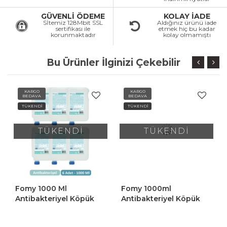
GÜVENLİ ÖDEME
KOLAY İADE
Sİtemiz 128Mbit SSL
Aldığınız ürünü iade
sertifikası ile
etmek hiç bu kadar
korunmaktadır
kolay olmamıştı
Bu Ürünler İlginizi Çekebilir
KARGO
KARGO
BEDAVA
BEDAVA
TÜKENDİ
TÜKENDİ
TÜKENDİ
TÜKENDİ
Fomy 1000 Ml
Fomy 1000ml
Antibakteriyel Köpük
Antibakteriyel Köpük
Sabun Kartuşu 6 Adet
Sabun Kartuş 12 Adet +
Dispenser