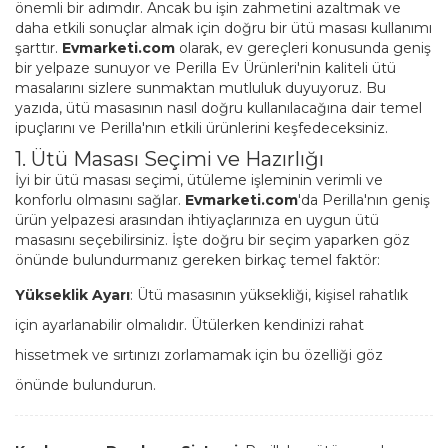
önemli bir adımdır. Ancak bu işin zahmetini azaltmak ve
daha etkili sonuçlar almak için doğru bir ütü masası kullanımı
şarttır.
Evmarketi.com
olarak, ev gereçleri konusunda geniş
bir yelpaze sunuyor ve Perilla Ev Ürünleri'nin kaliteli ütü
masalarını sizlere sunmaktan mutluluk duyuyoruz. Bu
yazıda, ütü masasının nasıl doğru kullanılacağına dair temel
ipuçlarını ve Perilla'nın etkili ürünlerini keşfedeceksiniz.
1. Ütü Masası Seçimi ve Hazırlığı
İyi bir ütü masası seçimi, ütüleme işleminin verimli ve
konforlu olmasını sağlar.
Evmarketi.com
'da Perilla'nın geniş
ürün yelpazesi arasından ihtiyaçlarınıza en uygun ütü
masasını seçebilirsiniz. İşte doğru bir seçim yaparken göz
önünde bulundurmanız gereken birkaç temel faktör:
Yükseklik Ayarı
: Ütü masasının yüksekliği, kişisel rahatlık
için ayarlanabilir olmalıdır. Ütülerken kendinizi rahat
hissetmek ve sırtınızı zorlamamak için bu özelliği göz
önünde bulundurun.