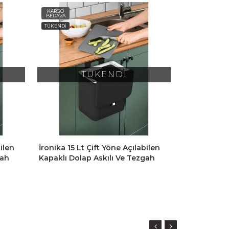
KARGO
KARGO
BEDAVA
BEDAVA
TÜKENDİ
TÜKENDİ
TÜKENDİ
bilen
İronika 15 Lt Çift Yöne Açılabilen
İronika Deri
gah
Kapaklı Dolap Askılı Ve Tezgah
Kapaklı Mu
Çöp
Üstü Mutfak Banyo Lavabo Çöp
Kovası 4 LT
Kovası -Beyaz