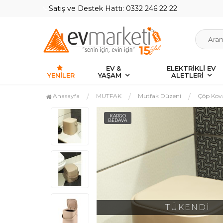
Satış ve Destek Hattı: 0332 246 22 22
EV &
ELEKTRİKLİ EV
YENILER
YAŞAM
ALETLERİ
Anasayfa
MUTFAK
Mutfak Düzeni
Çöp Kova
KARGO
BEDAVA
TÜKENDİ