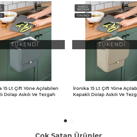
O
KARGO
A
BEDAVA
Dİ
TÜKENDİ
TÜKENDİ
TÜKENDİ
a 15 Lt Çift Yöne Açılabilen
İronika 15 Lt Çift Yöne Açıla
ı Dolap Askılı Ve Tezgah
Kapaklı Dolap Askılı Ve Tez
Mutfak Banyo Lavabo Çöp
Üstü Mutfak Banyo Lavabo 
 -Latte
Kovası -Siyah
Çok Satan Ürünler