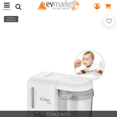
menü
KARGO
BEDAVA
TÜKENDİ