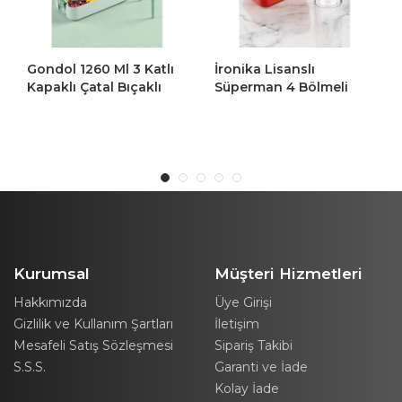
Gondol 1260 Ml 3 Katlı
İronika Lisanslı
Gond
Kapaklı Çatal Bıçaklı
Süperman 4 Bölmeli
Kapa
Beslenme Kutusu Lunch
Kaşık Çatallı Beslenme
Bes
Box Beslenme Kabı -
Kutusu Kabı-Pipetli
Box 
Yeşil
Sızdırmaz Suluk Set
Kurumsal
Müşteri Hizmetleri
Hakkımızda
Üye Girişi
Gizlilik ve Kullanım Şartları
İletişim
Mesafeli Satış Sözleşmesi
Sipariş Takibi
S.S.S.
Garanti ve İade
Kolay İade