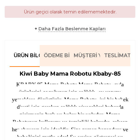
Ürün geçici olarak temin edilememektedir.
+
Daha Fazla Beslenme Kapları
ÜRÜN BILGILERI
ÖDEME BILGILERI
MÜŞTERI YORUMLARI
TESLIMAT BIL
Kiwi Baby Mama Robotu Kbaby-85
KBABY-85 Mama Robotu Mama Robotu, gıda
ürünlerini çocuğunuz için sağlıklı, ev yapımı
yemeklere dönüştürür. Mama Robotu, iyi bir bebek
diyeti için gereken sağlıklı yiyecekleri buharda
pişirmenin hızlı ve kolay bir yoludur. Mama
Robotunun kullanımı ve temizliği kolaydır, çalışan
her ebeveyn için idealdir. Size zaman kazandırır ve
bebeğinizi mutlu eder! Su seviye göstergesi ve