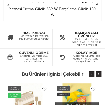
pişirme süresi 600 ml buharlı pişirme kabı 250 ml su
haznesi Isıtma Gücü: 350 W Parçalama Gücü: 150
W
HIZLI KARGO
KAMPANYALI
Türkiye’nin her yerine
ÜRÜNLER
hızlı ve ücretsiz kargo
Birbirinden farklı
marka ve ürünler için
indirimli fiyatlar
GÜVENLİ ÖDEME
KOLAY İADE
Sİtemiz 128Mbit SSL
Aldığınız ürünü iade
sertifikası ile
etmek hiç bu kadar
korunmaktadır
kolay olmamıştı
Bu Ürünler İlginizi Çekebilir
KARGO
KARGO
BEDAVA
BEDAVA
TÜKENDİ
TÜKENDİ