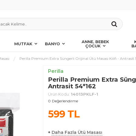
ANNE, BEBEK
MUTFAK
BANYO
ÇOCUK
B
asası
Perilla Premium Extra Süngerli Orijinal Ütü Masası Kılıfı - Antrasit
Perilla
Perilla Premium Extra Sünger
Antrasit 54*162
Ürün Kodu:
14013PKLF-1
0
Değerlendirme
599
TL
+
Daha Fazla Ütü Masası