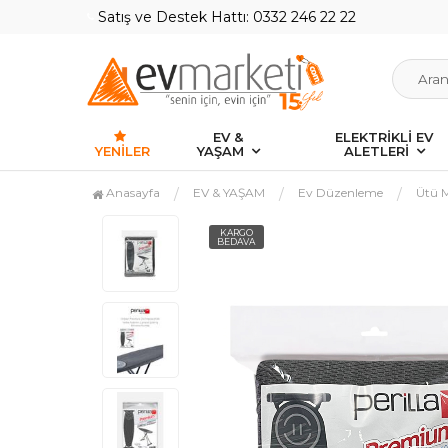
Satış ve Destek Hattı: 0332 246 22 22
EV &
ELEKTRİKLİ EV
YENILER
YAŞAM
ALETLERİ
Anasayfa
EV & YAŞAM
Ev Düzenleme
Ütü M
KARGO
BEDAVA