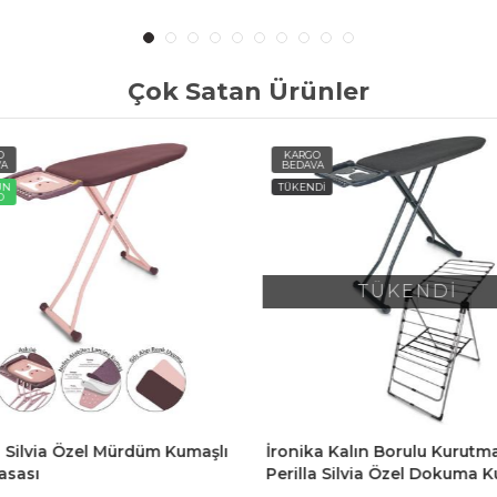
Çok Satan Ürünler
O
KARGO
A
BEDAVA
ÜN
TÜKENDİ
O
TÜKENDİ
a Silvia Özel Mürdüm Kumaşlı
İronika Kalın Borulu Kurutma
asası
Perilla Silvia Özel Dokuma K
Ütü Masası Antrasit