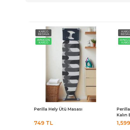
KARGO
KARG
BEDAVA
BEDAV
AYNIGÜN
AYNIG
KARGO
KARG
 İronika
Perilla Hely Ütü Masası
Perill
utmalık Set
Kalın 
749 TL
1,59