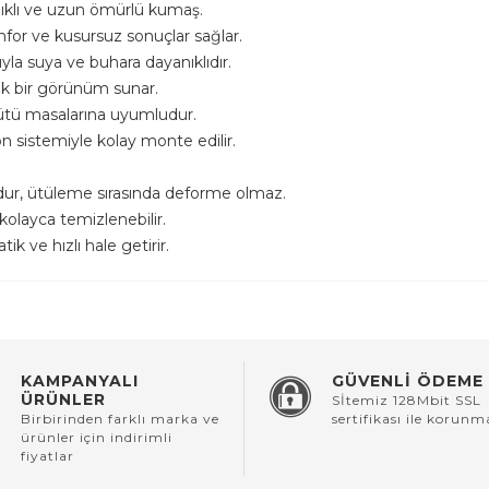
anıklı ve uzun ömürlü kumaş.
for ve kusursuz sonuçlar sağlar.
a suya ve buhara dayanıklıdır.
ik bir görünüm sunar.
 ütü masalarına uyumludur.
n sistemiyle kolay monte edilir.
ur, ütüleme sırasında deforme olmaz.
 kolayca temizlenebilir.
k ve hızlı hale getirir.
KAMPANYALI
GÜVENLİ ÖDEME
ÜRÜNLER
Sİtemiz 128Mbit SSL
Birbirinden farklı marka ve
sertifikası ile korunm
ürünler için indirimli
fiyatlar