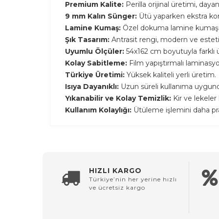
Premium Kalite:
Perilla orijinal üretimi, day
9 mm Kalın Sünger:
Ütü yaparken ekstra kon
Lamine Kumaş:
Özel dokuma lamine kumaşıyl
Şık Tasarım:
Antrasit rengi, modern ve estet
Uyumlu Ölçüler:
54x162 cm boyutuyla farklı
Kolay Sabitleme:
Film yapıştırmalı laminasyo
Türkiye Üretimi:
Yüksek kaliteli yerli üretim.
Isıya Dayanıklı:
Uzun süreli kullanıma uygund
Yıkanabilir ve Kolay Temizlik:
Kir ve lekeler
Kullanım Kolaylığı:
Ütüleme işlemini daha prati
HIZLI KARGO
Türkiye’nin her yerine hızlı
ve ücretsiz kargo