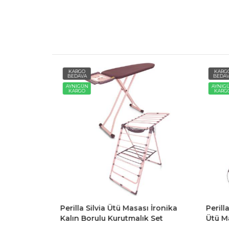
KARGO
KARG
BEDAVA
BEDAV
AYNIGÜN
AYNIG
KARGO
KARG
asası
Perilla Silvia Ütü Masası İronika
Perill
Kalın Borulu Kurutmalık Set
Ütü M