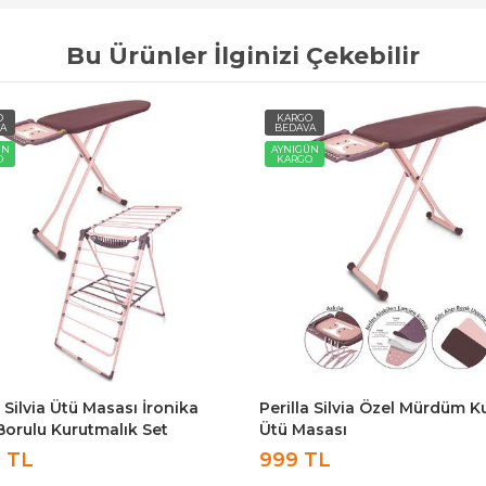
Bu Ürünler İlginizi Çekebilir
O
KARGO
A
BEDAVA
ÜN
AYNIGÜN
O
KARGO
a Silvia Ütü Masası İronika
Perilla Silvia Özel Mürdüm K
Borulu Kurutmalık Set
Ütü Masası
9 TL
999 TL