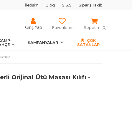
İletişim
Blog
S.S.S
Sipariş Takibi
Giriş Yap
Favorilerim
Sepetim [
0
]
KAMP-
ÇOK
KAMPANYALAR
AHÇE
SATANLAR
 54*162
li Orijinal Ütü Masası Kılıfı -