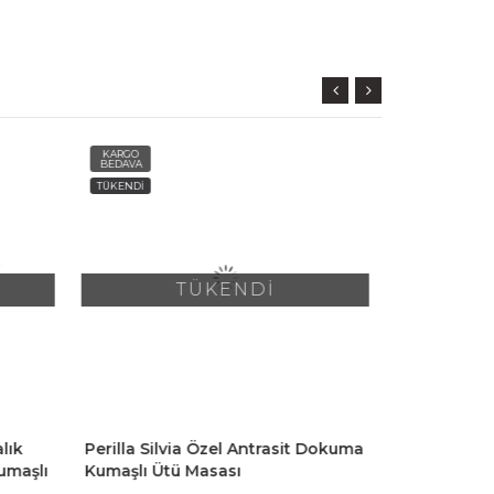
KARGO
KARGO
BEDAVA
BEDAVA
TÜKENDİ
TÜKENDİ
TÜKENDİ
lık
Perilla Silvia Özel Antrasit Dokuma
Perilla Pre
umaşlı
Kumaşlı Ütü Masası
Mürdüm