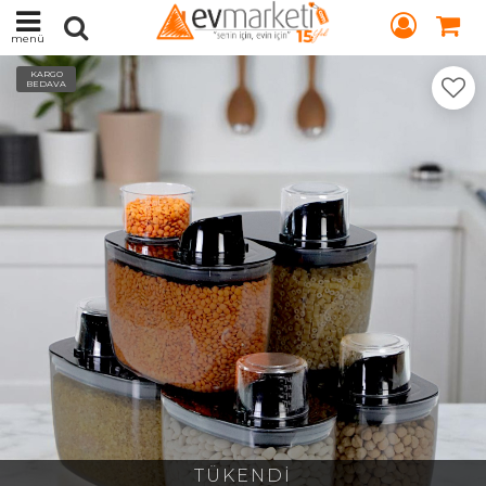
menü
KARGO
BEDAVA
TÜKENDİ