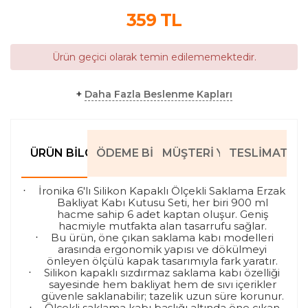
359
TL
Ürün geçici olarak temin edilememektedir.
+
Daha Fazla Beslenme Kapları
ÜRÜN BILGILERI
ÖDEME BILGILERI
MÜŞTERI YORUMLARI
TESLIMAT BIL
İronika 6'lı Silikon Kapaklı Ölçekli Saklama Erzak
·
Bakliyat Kabı Kutusu Seti, her biri 900 ml
hacme sahip 6 adet kaptan oluşur. Geniş
hacmiyle mutfakta alan tasarrufu sağlar.
Bu ürün, öne çıkan saklama kabı modelleri
·
arasında ergonomik yapısı ve dökülmeyi
önleyen ölçülü kapak tasarımıyla fark yaratır.
Silikon kapaklı sızdırmaz saklama kabı özelliği
·
sayesinde hem bakliyat hem de sıvı içerikler
güvenle saklanabilir; tazelik uzun süre korunur.
Ölçekli saklama kabı başlığı altında öne çıkan
·