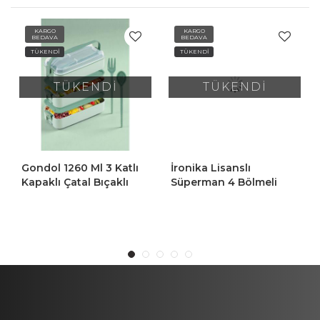
KARGO
KARGO
BEDAVA
BEDAVA
TÜKENDİ
TÜKENDİ
TÜKENDİ
TÜKENDİ
Gondol 1260 Ml 3 Katlı
İronika Lisanslı
Kapaklı Çatal Bıçaklı
Süperman 4 Bölmeli
Beslenme Kutusu Lunch
Kaşık Çatallı Beslenme
Box Beslenme Kabı -
Kutusu Kabı-Pipetli
Yeşil
Sızdırmaz Suluk Set