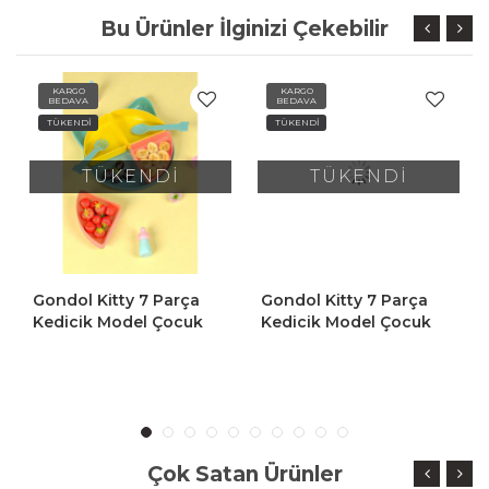
Bu Ürünler İlginizi Çekebilir
KARGO
KARGO
BEDAVA
BEDAVA
TÜKENDİ
TÜKENDİ
TÜKENDİ
TÜKENDİ
Gondol Kitty 7 Parça
Gondol Kitty 7 Parça
Kedicik Model Çocuk
Kedicik Model Çocuk
Bebek Çatal Kaşık
Bebek Çatal Kaşık
Tabak Yemek Beslenme
Tabak Yemek Beslenme
Seti Mama Tabağı - Sarı
Seti Mama Tabağı - Mor
Pembe
Çok Satan Ürünler