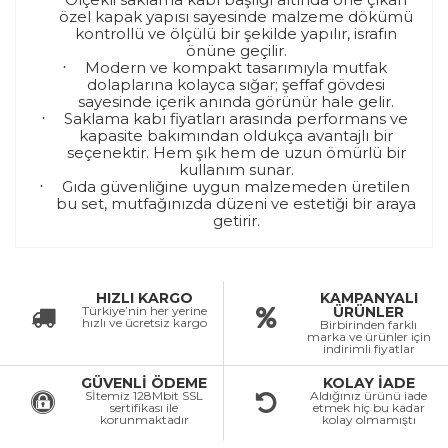
özel kapak yapısı sayesinde malzeme dökümü
kontrollü ve ölçülü bir şekilde yapılır, israfın
önüne geçilir.
Modern ve kompakt tasarımıyla mutfak
·
dolaplarına kolayca sığar; şeffaf gövdesi
sayesinde içerik anında görünür hale gelir.
Saklama kabı fiyatları arasında performans ve
·
kapasite bakımından oldukça avantajlı bir
seçenektir. Hem şık hem de uzun ömürlü bir
kullanım sunar.
Gıda güvenliğine uygun malzemeden üretilen
·
bu set, mutfağınızda düzeni ve estetiği bir araya
getirir.
HIZLI KARGO
KAMPANYALI
Türkiye’nin her yerine
ÜRÜNLER
hızlı ve ücretsiz kargo
Birbirinden farklı
marka ve ürünler için
indirimli fiyatlar
GÜVENLİ ÖDEME
KOLAY İADE
Sİtemiz 128Mbit SSL
Aldığınız ürünü iade
sertifikası ile
etmek hiç bu kadar
korunmaktadır
kolay olmamıştı