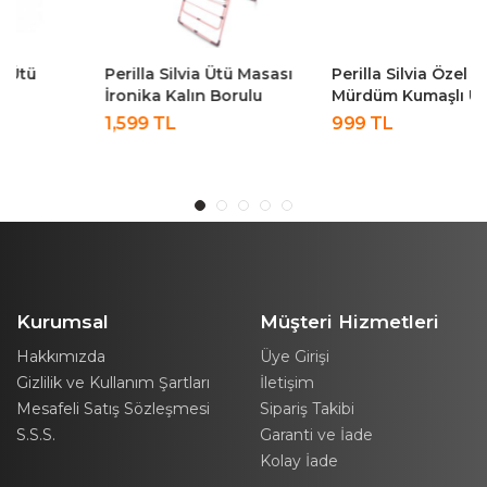
Perilla Silvia Ütü Masası
Perilla Silvia Özel
İronika Kalın Borulu
Mürdüm Kumaşlı Ütü
Kurutmalık Set
Masası
1,599 TL
999 TL
Kurumsal
Müşteri Hizmetleri
Hakkımızda
Üye Girişi
Gizlilik ve Kullanım Şartları
İletişim
Mesafeli Satış Sözleşmesi
Sipariş Takibi
S.S.S.
Garanti ve İade
Kolay İade