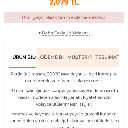
2,079
TL
Ürün geçici olarak temin edilememektedir.
+
Daha Fazla Ütü Masası
ÜRÜN BILGILERI
ÖDEME BILGILERI
MÜŞTERI YORUMLARI
TESLIMAT BIL
Perilla ütü masası, 200°C ısıya dayanıklı özel kumaşı ile
uzun ömürlü ve güvenli kullanım sunar.
10 mm kalınlığındaki sünger yapısı sayesinde en iyi ütü
masası modelleri arasında yer alır, kıyafetlerinizin
kolayca ütülenmesini sağlar.
Yanmaz ve kaymaz silikon yüzeyi ile güvenli kullanım
sunan gülen yüzlü ütü altlığı, buhar kazanlı ütülerle tam
uyumludur.