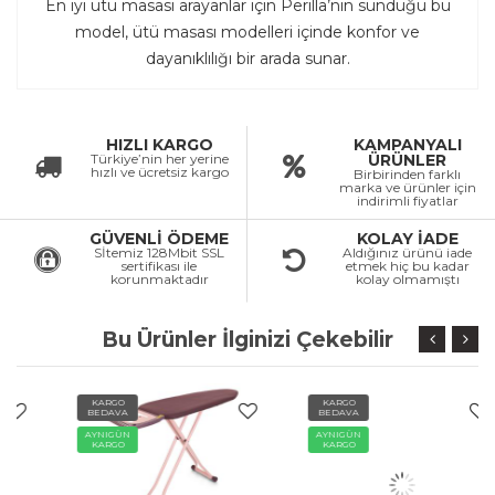
En iyi ütü masası arayanlar için Perilla’nın sunduğu bu
model, ütü masası modelleri içinde konfor ve
dayanıklılığı bir arada sunar.
HIZLI KARGO
KAMPANYALI
Türkiye’nin her yerine
ÜRÜNLER
hızlı ve ücretsiz kargo
Birbirinden farklı
marka ve ürünler için
indirimli fiyatlar
GÜVENLİ ÖDEME
KOLAY İADE
Sİtemiz 128Mbit SSL
Aldığınız ürünü iade
sertifikası ile
etmek hiç bu kadar
korunmaktadır
kolay olmamıştı
Bu Ürünler İlginizi Çekebilir
KARGO
KARGO
BEDAVA
BEDAVA
AYNIGÜN
AYNIGÜN
KARGO
KARGO