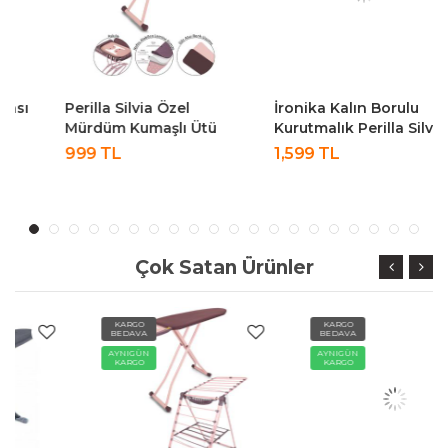
Perilla Silvia Özel
İronika Kalın Borulu
Mürdüm Kumaşlı Ütü
Kurutmalık Perilla Silvia
Masası
Özel Dokuma Kumaşlı
999 TL
1,599 TL
Ütü Masası Antrasit
Çok Satan Ürünler
KARGO
KARGO
BEDAVA
BEDAVA
AYNIGÜN
AYNIGÜN
KARGO
KARGO