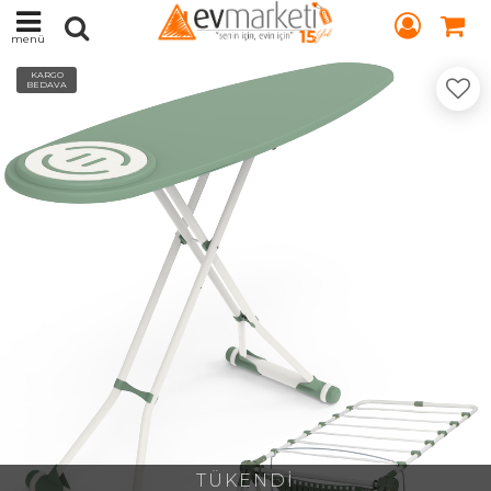
menü
KARGO
BEDAVA
TÜKENDİ