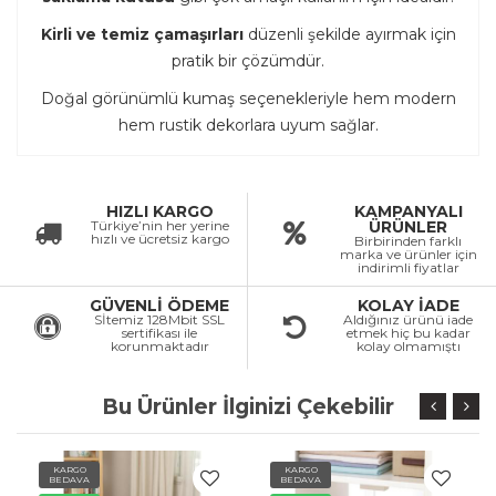
Kirli ve temiz çamaşırları
düzenli şekilde ayırmak için
pratik bir çözümdür.
Doğal görünümlü kumaş seçenekleriyle hem modern
hem rustik dekorlara uyum sağlar.
HIZLI KARGO
KAMPANYALI
Türkiye’nin her yerine
ÜRÜNLER
hızlı ve ücretsiz kargo
Birbirinden farklı
marka ve ürünler için
indirimli fiyatlar
GÜVENLİ ÖDEME
KOLAY İADE
Sİtemiz 128Mbit SSL
Aldığınız ürünü iade
sertifikası ile
etmek hiç bu kadar
korunmaktadır
kolay olmamıştı
Bu Ürünler İlginizi Çekebilir
KARGO
KARGO
BEDAVA
BEDAVA