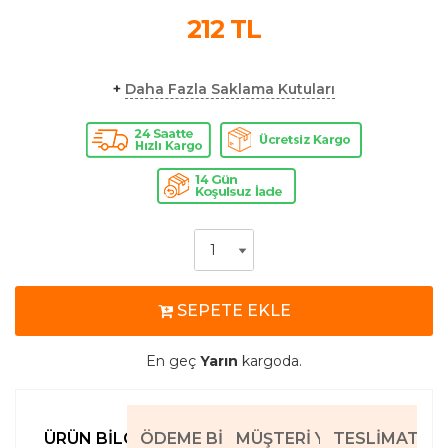
212
TL
+
Daha Fazla Saklama Kutuları
SEPETE EKLE
En geç
Yarın
kargoda.
ÜRÜN BILGILERI
ÖDEME BILGILERI
MÜŞTERI YORUMLARI
TESLIMAT BIL