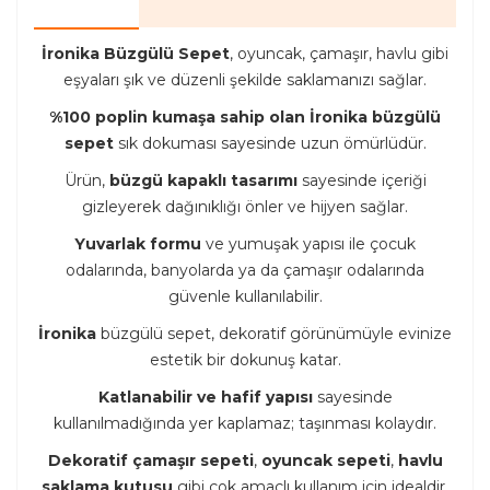
İronika Büzgülü Sepet
, oyuncak, çamaşır, havlu gibi
eşyaları şık ve düzenli şekilde saklamanızı sağlar.
%100 poplin kumaşa sahip olan İronika büzgülü
sepet
sık dokuması sayesinde uzun ömürlüdür.
Ürün,
büzgü kapaklı tasarımı
sayesinde içeriği
gizleyerek dağınıklığı önler ve hijyen sağlar.
Yuvarlak formu
ve yumuşak yapısı ile çocuk
odalarında, banyolarda ya da çamaşır odalarında
güvenle kullanılabilir.
İronika
büzgülü sepet, dekoratif görünümüyle evinize
estetik bir dokunuş katar.
Katlanabilir ve hafif yapısı
sayesinde
kullanılmadığında yer kaplamaz; taşınması kolaydır.
Dekoratif çamaşır sepeti
,
oyuncak sepeti
,
havlu
saklama kutusu
gibi çok amaçlı kullanım için idealdir.