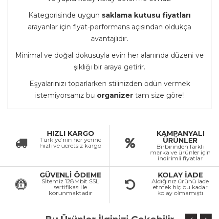
Kategorisinde uygun
saklama kutusu fiyatları
arayanlar için fiyat-performans açısından oldukça
avantajlıdır.
Minimal ve doğal dokusuyla evin her alanında düzeni ve
şıklığı bir araya getirir.
Eşyalarınızı toparlarken stilinizden ödün vermek
istemiyorsanız bu
organizer
tam size göre!
HIZLI KARGO
KAMPANYALI
Türkiye’nin her yerine
ÜRÜNLER
hızlı ve ücretsiz kargo
Birbirinden farklı
marka ve ürünler için
indirimli fiyatlar
GÜVENLİ ÖDEME
KOLAY İADE
Sİtemiz 128Mbit SSL
Aldığınız ürünü iade
sertifikası ile
etmek hiç bu kadar
korunmaktadır
kolay olmamıştı