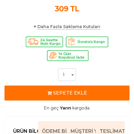
309
TL
+
Daha Fazla Saklama Kutuları
SEPETE EKLE
En geç
Yarın
kargoda.
ÜRÜN BILGILERI
ÖDEME BILGILERI
MÜŞTERI YORUMLARI
TESLIMAT BIL