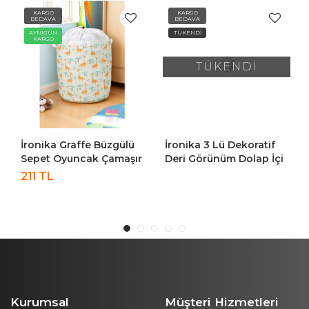
KARGO
KARGO
BEDAVA
BEDAVA
AYNIGÜN
TÜKENDİ
KARGO
TÜKENDİ
İronika Graffe Büzgülü
İronika 3 Lü Dekoratif
Sepet Oyuncak Çamaşır
Deri Görünüm Dolap İçi
Havlu Sepeti Yuvarlak
Düzenleyici Saklama
211 TL
Temiz Kirli Çamaşır
Kutusu Mutfak Banyo
Sepeti
Organizer Sepet
Antrasit
Kurumsal
Müşteri Hizmetleri