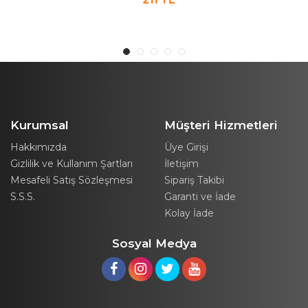
Temiz Kirli Çamaşır
Kutusu Mutfak Banyo
Sepeti
Organizer Sepet
Antrasit
Kurumsal
Müşteri Hizmetleri
Hakkımızda
Üye Girişi
Gizlilik ve Kullanım Şartları
İletişim
Mesafeli Satış Sözleşmesi
Sipariş Takibi
S.S.S.
Garanti ve İade
Kolay İade
Sosyal Medya