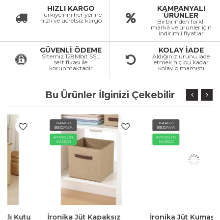
HIZLI KARGO
KAMPANYALI
Türkiye’nin her yerine
ÜRÜNLER
hızlı ve ücretsiz kargo
Birbirinden farklı
marka ve ürünler için
indirimli fiyatlar
GÜVENLİ ÖDEME
KOLAY İADE
Sİtemiz 128Mbit SSL
Aldığınız ürünü iade
sertifikası ile
etmek hiç bu kadar
korunmaktadır
kolay olmamıştı
Bu Ürünler İlginizi Çekebilir
KARGO
KARGO
BEDAVA
BEDAVA
AYNIGÜN
AYNIGÜN
KARGO
KARGO
İronika Jüt Kapaksız
İronika Jüt Kumaş Dolap