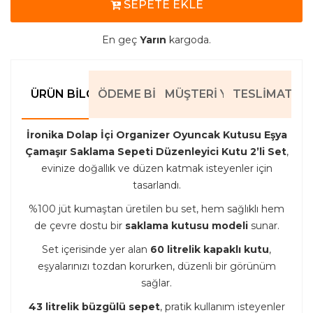
SEPETE EKLE
En geç
Yarın
kargoda.
ÜRÜN BILGILERI
ÖDEME BILGILERI
MÜŞTERI YORUMLARI
TESLIMAT BIL
İronika Dolap İçi Organizer Oyuncak Kutusu Eşya
Çamaşır Saklama Sepeti Düzenleyici Kutu 2’li Set
,
evinize doğallık ve düzen katmak isteyenler için
tasarlandı.
%100 jüt kumaştan üretilen bu set, hem sağlıklı hem
de çevre dostu bir
saklama kutusu modeli
sunar.
Set içerisinde yer alan
60 litrelik kapaklı kutu
,
eşyalarınızı tozdan korurken, düzenli bir görünüm
sağlar.
43 litrelik büzgülü sepet
, pratik kullanım isteyenler