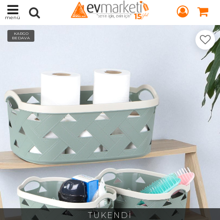
menü
KARGO
BEDAVA
TÜKENDİ