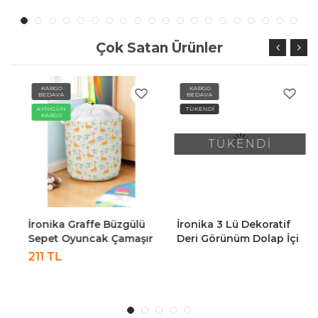
30X30X30 Cm
Çok Satan Ürünler
KARGO
KARGO
BEDAVA
BEDAVA
AYNIGÜN
TÜKENDİ
KARGO
TÜKENDİ
İronika Graffe Büzgülü
İronika 3 Lü Dekoratif
Sepet Oyuncak Çamaşır
Deri Görünüm Dolap İçi
Havlu Sepeti Yuvarlak
Düzenleyici Saklama
211 TL
Temiz Kirli Çamaşır
Kutusu Mutfak Banyo
Sepeti
Organizer Sepet
Antrasit