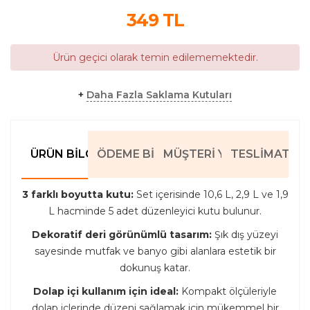
349
TL
Ürün geçici olarak temin edilememektedir.
+
Daha Fazla Saklama Kutuları
ÜRÜN BILGILERI
ÖDEME BILGILERI
MÜŞTERI YORUMLARI
TESLIMAT BIL
3 farklı boyutta kutu:
Set içerisinde 10,6 L, 2,9 L ve 1,9
L hacminde 5 adet düzenleyici kutu bulunur.
Dekoratif deri görünümlü tasarım:
Şık dış yüzeyi
sayesinde mutfak ve banyo gibi alanlara estetik bir
dokunuş katar.
Dolap içi kullanım için ideal:
Kompakt ölçüleriyle
dolap içlerinde düzeni sağlamak için mükemmel bir