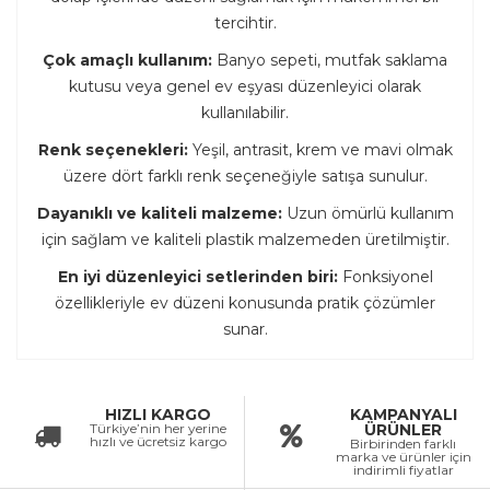
tercihtir.
Çok amaçlı kullanım:
Banyo sepeti, mutfak saklama
kutusu veya genel ev eşyası düzenleyici olarak
kullanılabilir.
Renk seçenekleri:
Yeşil, antrasit, krem ve mavi olmak
üzere dört farklı renk seçeneğiyle satışa sunulur.
Dayanıklı ve kaliteli malzeme:
Uzun ömürlü kullanım
için sağlam ve kaliteli plastik malzemeden üretilmiştir.
En iyi düzenleyici setlerinden biri:
Fonksiyonel
özellikleriyle ev düzeni konusunda pratik çözümler
sunar.
HIZLI KARGO
KAMPANYALI
Türkiye’nin her yerine
ÜRÜNLER
hızlı ve ücretsiz kargo
Birbirinden farklı
marka ve ürünler için
indirimli fiyatlar