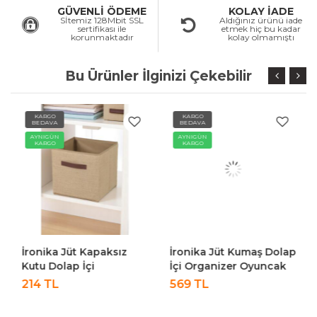
GÜVENLİ ÖDEME
KOLAY İADE
Sİtemiz 128Mbit SSL
Aldığınız ürünü iade
sertifikası ile
etmek hiç bu kadar
korunmaktadır
kolay olmamıştı
Bu Ürünler İlginizi Çekebilir
KARGO
KARGO
BEDAVA
BEDAVA
AYNIGÜN
AYNIGÜN
KARGO
KARGO
İronika Jüt Kapaksız
İronika Jüt Kumaş Dolap
Kutu Dolap İçi
İçi Organizer Oyuncak
Organizer Oyuncak
Kutusu Eşya Çamaşır
214 TL
569 TL
Eşya Çamaşır Saklama
Saklama Sepeti
Kutusu Düzenleyici
Düzenleyici Kutu 3lü Set