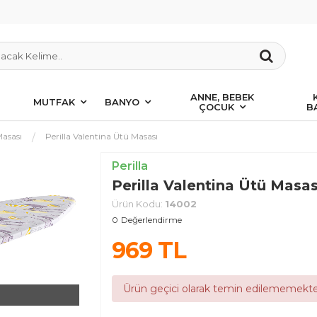
ANNE, BEBEK
MUTFAK
BANYO
ÇOCUK
B
asası
Perilla Valentina Ütü Masası
Perilla
Perilla Valentina Ütü Masas
Ürün Kodu:
14002
0
Değerlendirme
969
TL
Ürün geçici olarak temin edilememekte