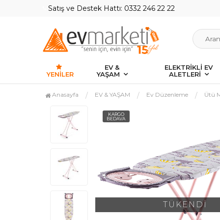
Satış ve Destek Hattı: 0332 246 22 22
EV &
ELEKTRİKLİ EV
YENILER
YAŞAM
ALETLERİ
Anasayfa
EV & YAŞAM
Ev Düzenleme
Ütü M
KARGO
BEDAVA
TÜKENDİ