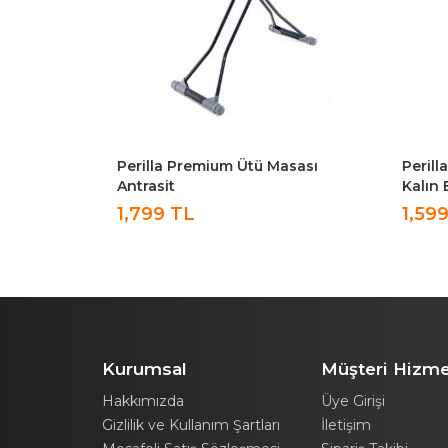
asası
Perilla Silvia Ütü Masası İronika
Perill
Kalın Borulu Kurutmalık Set
Ütü M
1,599 TL
999 
Kurumsal
Müşteri Hizme
Hakkımızda
Üye Girişi
Gizlilik ve Kullanım Şartları
İletişim