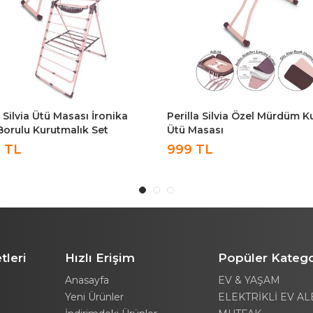
a Silvia Özel Mürdüm Kumaşlı
İronika Kalın Borulu Kurutma
asası
Perilla Silvia Özel Dokuma K
Ütü Masası Antrasit
TL
1,599 TL
tleri
Hızlı Erişim
Popüler Katego
Anasayfa
EV & YAŞAM
Yeni Ürünler
ELEKTRİKLİ EV AL