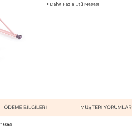
+
Daha Fazla Ütü Masası
ÖDEME BILGILERI
MÜŞTERI YORUMLAR
masası