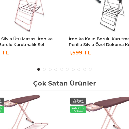
a Kalın Borulu Kurutmalık
Perilla Silvia Özel Antrasit
a Silvia Özel Dokuma Kumaşlı
Kumaşlı Ütü Masası
sası Antrasit
9 TL
999 TL
Çok Satan Ürünler
O
KARGO
A
BEDAVA
ÜN
AYNIGÜN
O
KARGO