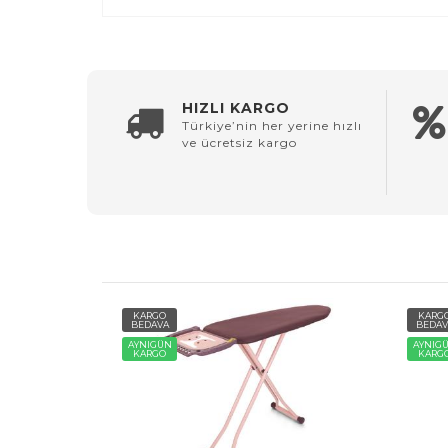
HIZLI KARGO
Türkiye’nin her yerine hızlı
ve ücretsiz kargo
KARGO
KARG
BEDAVA
BEDAV
AYNIGÜN
AYNIG
KARGO
KARG