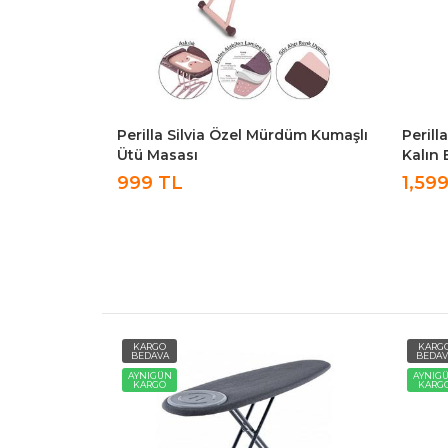
rdüm Kumaşlı
Perilla Silvia Ütü Masası İronika
İronik
Kalın Borulu Kurutmalık Set
Perill
Ütü Ma
1,599 TL
1,59
KARGO
KARG
BEDAVA
BEDAV
AYNIGÜN
AYNIG
KARGO
KARG