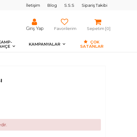
İletişim
Blog
S.S.S
Sipariş Takibi
Giriş Yap
Favorilerim
Sepetim [
0
]
KAMP-
ÇOK
KAMPANYALAR
AHÇE
SATANLAR
ı
dir.