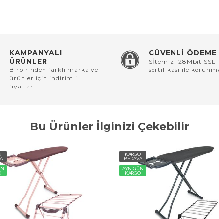
KAMPANYALI
GÜVENLİ ÖDEME
ÜRÜNLER
Sİtemiz 128Mbit SSL
Birbirinden farklı marka ve
sertifikası ile korunm
ürünler için indirimli
fiyatlar
Bu Ürünler İlginizi Çekebilir
O
KARGO
A
BEDAVA
ÜN
AYNIGÜN
O
KARGO