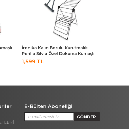
lık
Perilla Silvia Özel Antrasit Dokuma
Perilla Pre
umaşlı
Kumaşlı Ütü Masası
Mürdüm
999 TL
riler
E-Bülten Aboneliği
ETLERİ