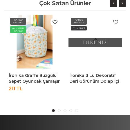
Çok Satan Ürünler
KARGO
KARGO
BEDAVA
BEDAVA
AYNIGÜN
TÜKENDİ
KARGO
TÜKENDİ
İronika Graffe Büzgülü
İronika 3 Lü Dekoratif
Sepet Oyuncak Çamaşır
Deri Görünüm Dolap İçi
Havlu Sepeti Yuvarlak
Düzenleyici Saklama
211 TL
Temiz Kirli Çamaşır
Kutusu Mutfak Banyo
Sepeti
Organizer Sepet
Antrasit