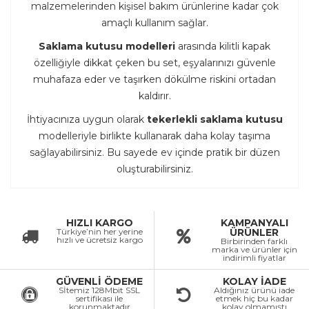
malzemelerinden kişisel bakım ürünlerine kadar çok
amaçlı kullanım sağlar.
Saklama kutusu modelleri
arasında kilitli kapak
özelliğiyle dikkat çeken bu set, eşyalarınızı güvenle
muhafaza eder ve taşırken dökülme riskini ortadan
kaldırır.
İhtiyacınıza uygun olarak
tekerlekli saklama kutusu
modelleriyle birlikte kullanarak daha kolay taşıma
sağlayabilirsiniz. Bu sayede ev içinde pratik bir düzen
oluşturabilirsiniz.
HIZLI KARGO
KAMPANYALI
Türkiye’nin her yerine
ÜRÜNLER
hızlı ve ücretsiz kargo
Birbirinden farklı
marka ve ürünler için
indirimli fiyatlar
GÜVENLİ ÖDEME
KOLAY İADE
Sİtemiz 128Mbit SSL
Aldığınız ürünü iade
sertifikası ile
etmek hiç bu kadar
korunmaktadır
kolay olmamıştı