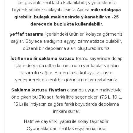
için güvenle mutfakta kullanılabilir; yiyeceklerinizi
hijyenik şekilde saklayabilirsiniz. Ayrıca
mikrodalgaya
girebilir, bulaşık makinesinde yıkanabilir ve -25
derecede buzlukta kullanılabilir
.
Şeffaf tasarımı
, içerisindeki ürünleri kolayca görmenizi
sağlar. Böylece aradığınız eşyayı zahmetsizce bulabilir,
düzenli bir depolama alanı oluşturabilirsiniz.
İstiflenebilir saklama kutusu
formu sayesinde dolap
içlerinde ya da raflarda minimum yer kaplar ve alan
tasarrufu sağlar. Birden fazla kutuyu üst üste
yerleştirerek düzenli bir görünüm oluşturabilirsiniz.
Saklama kutusu fiyatları
arasında uygun maliyetiyle
öne çıkan bu 3’lü set, farklı litre seçenekleri (7,5 L, 10 L,
15 L) ile ihtiyacınıza göre farklı boyutlarda depolama
imkânı sunar.
Hafif ve dayanıklı yapısı ile kolay taşınabilir.
Oyuncaklardan mutfak eşyalarına, hobi