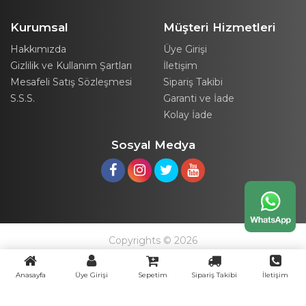
Kurumsal
Müşteri Hizmetleri
Hakkımızda
Üye Girişi
Gizlilik ve Kullanım Şartları
İletişim
Mesafeli Satış Sözleşmesi
Sipariş Takibi
S.S.S.
Garanti ve İade
Kolay İade
Sosyal Medya
Copyrights © 2026
Anasayfa
Üye Girişi
Sepetim
Sipariş Takibi
İletişim