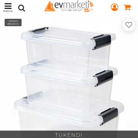
menü
KARGO
BEDAVA
TÜKENDİ