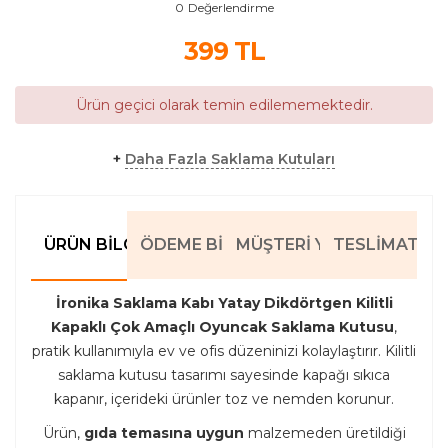
0
Değerlendirme
399
TL
Ürün geçici olarak temin edilememektedir.
+
Daha Fazla Saklama Kutuları
ÜRÜN BILGILERI
ÖDEME BILGILERI
MÜŞTERI YORUMLARI
TESLIMAT BIL
İronika Saklama Kabı Yatay Dikdörtgen Kilitli
Kapaklı Çok Amaçlı Oyuncak Saklama Kutusu
,
pratik kullanımıyla ev ve ofis düzeninizi kolaylaştırır. Kilitli
saklama kutusu tasarımı sayesinde kapağı sıkıca
kapanır, içerideki ürünler toz ve nemden korunur.
Ürün,
gıda temasına uygun
malzemeden üretildiği