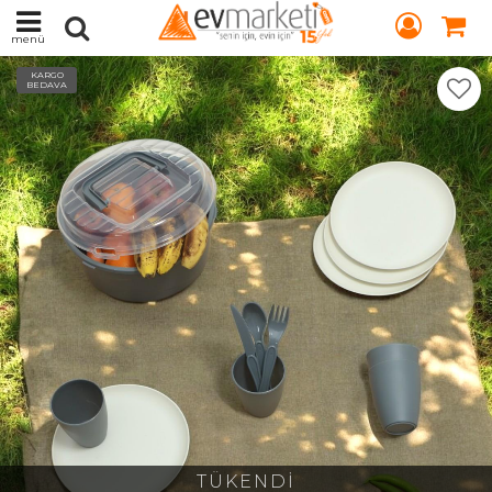
menü
KARGO
BEDAVA
TÜKENDİ