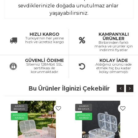
sevdiklerinizle doğada unutulmaz anlar 
yaşayabilirsiniz.
HIZLI KARGO
KAMPANYALI
Türkiye’nin her yerine
ÜRÜNLER
hızlı ve ücretsiz kargo
Birbirinden farklı
marka ve ürünler için
indirimli fiyatlar
GÜVENLİ ÖDEME
KOLAY İADE
Sİtemiz 128Mbit SSL
Aldığınız ürünü iade
sertifikası ile
etmek hiç bu kadar
korunmaktadır
kolay olmamıştı
Bu Ürünler İlginizi Çekebilir
KARGO
KARGO
BEDAVA
BEDAVA
AYNIGÜN
AYNIGÜN
KARGO
KARGO