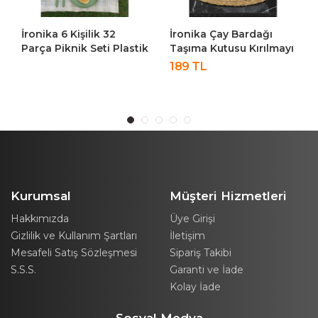
İronika Çay Bardağı
İronika 6 Kişilik 32
Taşıma Kutusu Kırılmayı
Parça Piknik Seti Plastik
Önleyici Esnek Plastik 6
Bardak Çatal Kaşık
189 TL
Bardaklık
Bıçak Yemek Kahvaltı
Piknik Bardak Kutusu
Takımı-Krem
Kurumsal
Müşteri Hizmetleri
Hakkımızda
Üye Girişi
Gizlilik ve Kullanım Şartları
İletişim
Mesafeli Satış Sözleşmesi
Sipariş Takibi
S.S.S.
Garanti ve İade
Kolay İade
Sosyal Medya