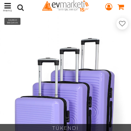
menü
KARGO
BEDAVA
TÜKENDİ