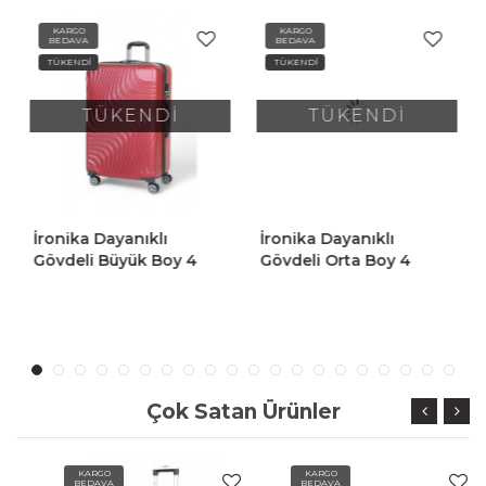
KARGO
KARGO
BEDAVA
BEDAVA
TÜKENDİ
TÜKENDİ
TÜKENDİ
TÜKENDİ
İronika Dayanıklı
İronika Dayanıklı
Gövdeli Büyük Boy 4
Gövdeli Orta Boy 4
Tekerlekli Valiz Büyük
Tekerlekli Valiz Orta Boy
Boy Bavul Kırmızı
Bavul Gri
Çok Satan Ürünler
KARGO
KARGO
BEDAVA
BEDAVA