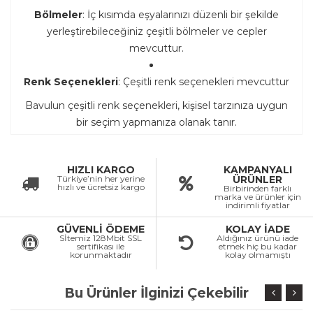
Bölmeler
: İç kısımda eşyalarınızı düzenli bir şekilde
yerleştirebileceğiniz çeşitli bölmeler ve cepler
mevcuttur.
Renk Seçenekleri
: Çeşitli renk seçenekleri mevcuttur
Bavulun çeşitli renk seçenekleri, kişisel tarzınıza uygun
bir seçim yapmanıza olanak tanır.
HIZLI KARGO
KAMPANYALI
Türkiye’nin her yerine
ÜRÜNLER
hızlı ve ücretsiz kargo
Birbirinden farklı
marka ve ürünler için
indirimli fiyatlar
GÜVENLİ ÖDEME
KOLAY İADE
Sİtemiz 128Mbit SSL
Aldığınız ürünü iade
sertifikası ile
etmek hiç bu kadar
korunmaktadır
kolay olmamıştı
Bu Ürünler İlginizi Çekebilir