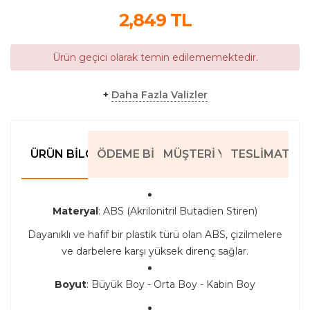
2,849
TL
Ürün geçici olarak temin edilememektedir.
+
Daha Fazla Valizler
ÜRÜN BILGILERI
ÖDEME BILGILERI
MÜŞTERI YORUMLARI
TESLIMAT BIL
Materyal
: ABS (Akrilonitril Butadien Stiren)
Dayanıklı ve hafif bir plastik türü olan ABS, çizilmelere
ve darbelere karşı yüksek direnç sağlar.
Boyut
: Büyük Boy - Orta Boy - Kabin Boy