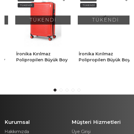
TÜKENDİ
TÜKENDİ
TÜKENDİ
TÜKENDİ
İronika Kırılmaz
İronika Kırılmaz
Polipropilen Büyük Boy
Polipropilen Büyük Boy
4 Tekerlekli Valiz Büyük
4 Tekerlekli Valiz Büyük
Boy Bavul Kırmızı
Boy Bavul Gri
Kurumsal
Müşteri Hizmetleri
Hakkımızda
Üye Girişi