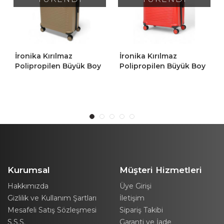
ika Kırılmaz
İronika Kırılmaz
İronika 
propilen Büyük Boy
Polipropilen Büyük Boy
Polipro
kerlekli Valiz Büyük
4 Tekerlekli Valiz Büyük
4 Tekerl
 Bavul Gold
Boy Bavul Kırmızı
Boy Bavu
Kurumsal
Müşteri Hizmetleri
Hakkımızda
Üye Girişi
Gizlilik ve Kullanım Şartları
İletişim
Mesafeli Satış Sözleşmesi
Sipariş Takibi
S.S.S.
Garanti ve İade