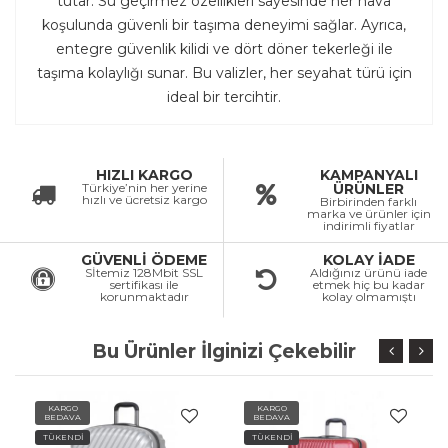
tutar. Su geçirmez özellikleri sayesinde her hava
koşulunda güvenli bir taşıma deneyimi sağlar. Ayrıca,
entegre güvenlik kilidi ve dört döner tekerleği ile
taşıma kolaylığı sunar. Bu valizler, her seyahat türü için
ideal bir tercihtir.
HIZLI KARGO
KAMPANYALI
Türkiye’nin her yerine
ÜRÜNLER
hızlı ve ücretsiz kargo
Birbirinden farklı
marka ve ürünler için
indirimli fiyatlar
GÜVENLİ ÖDEME
KOLAY İADE
Sİtemiz 128Mbit SSL
Aldığınız ürünü iade
sertifikası ile
etmek hiç bu kadar
korunmaktadır
kolay olmamıştı
Bu Ürünler İlginizi Çekebilir
KARGO
KARGO
BEDAVA
BEDAVA
TÜKENDİ
TÜKENDİ