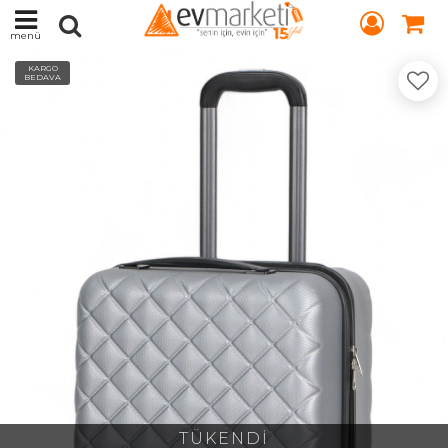
menü
KARGO
BEDAVA
TÜKENDİ