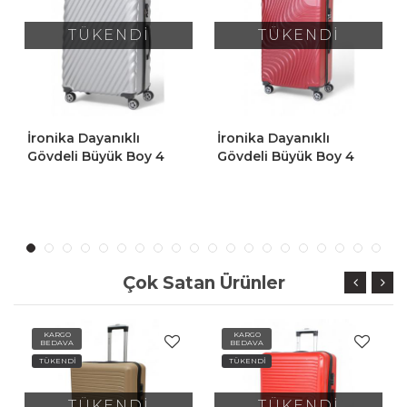
İ
TÜKENDİ
TÜKENDİ
İronika Dayanıklı
İronika Dayanıklı
y 4
Gövdeli Büyük Boy 4
Gövdeli Orta Boy 4
üyük
Tekerlekli Valiz Büyük
Tekerlekli Valiz Orta 
Boy Bavul Kırmızı
Bavul Gri
Çok Satan Ürünler
RGO
KARGO
KARGO
DAVA
BEDAVA
BEDAVA
ENDİ
TÜKENDİ
TÜKENDİ
TÜKENDİ
TÜKENDİ
T