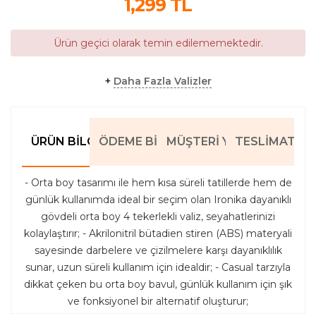
1,299
TL
Ürün geçici olarak temin edilememektedir.
+
Daha Fazla Valizler
ÜRÜN BILGILERI
ÖDEME BILGILERI
MÜŞTERI YORUMLARI
TESLIMAT BIL
- Orta boy tasarımı ile hem kısa süreli tatillerde hem de
günlük kullanımda ideal bir seçim olan Ironika dayanıklı
gövdeli orta boy 4 tekerlekli valiz, seyahatlerinizi
kolaylaştırır; - Akrilonitril bütadien stiren (ABS) materyali
sayesinde darbelere ve çizilmelere karşı dayanıklılık
sunar, uzun süreli kullanım için idealdir; - Casual tarzıyla
dikkat çeken bu orta boy bavul, günlük kullanım için şık
ve fonksiyonel bir alternatif oluşturur;