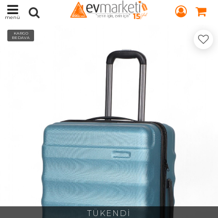
menü
KARGO
BEDAVA
TÜKENDİ