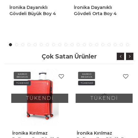
İronika Dayanıklı
İronika Dayanıklı
Gövdeli Büyük Boy 4
Gövdeli Orta Boy 4
Tekerlekli Valiz Büyük
Tekerlekli Valiz Orta Boy
Boy Bavul Kırmızı
Bavul Gri
Çok Satan Ürünler
KARGO
KARGO
BEDAVA
BEDAVA
TÜKENDİ
TÜKENDİ
TÜKENDİ
TÜKENDİ
İronika Kırılmaz
İronika Kırılmaz