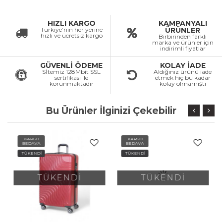
HIZLI KARGO
KAMPANYALI
Türkiye’nin her yerine
ÜRÜNLER
hızlı ve ücretsiz kargo
Birbirinden farklı
marka ve ürünler için
indirimli fiyatlar
GÜVENLİ ÖDEME
KOLAY İADE
Sİtemiz 128Mbit SSL
Aldığınız ürünü iade
sertifikası ile
etmek hiç bu kadar
korunmaktadır
kolay olmamıştı
Bu Ürünler İlginizi Çekebilir
KARGO
KARGO
BEDAVA
BEDAVA
TÜKENDİ
TÜKENDİ
TÜKENDİ
TÜKENDİ